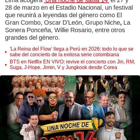
Lima acogerá
'Una noche de salsa 14'
el 27 y
28 de marzo en el Estadio Nacional, un festival
que reunirá a leyendas del género como El
Gran Combo, Oscar D'León, Grupo Niche
,
La
Sonera Ponceña, Willie Rosario, entre otros
grandes del género.
'La Reina del Flow' llega a Perú en 2026: todo lo que se
sabe del concierto de la exitosa serie colombiana
BTS en Netflix EN VIVO: revive el concierto con Jin, RM,
Suga, J-Hope, Jimin, V y Jungkook desde Corea