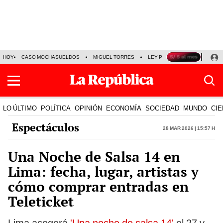
HOY
CASO MOCHASUELDOS
MIGUEL TORRES
LEY PULPÍN
PRECIO DEL
LO ÚLTIMO
POLÍTICA
OPINIÓN
ECONOMÍA
SOCIEDAD
MUNDO
CIE
Espectáculos
28 Mar 2026 | 15:57 h
Una Noche de Salsa 14 en
Lima: fecha, lugar, artistas y
cómo comprar entradas en
Teleticket