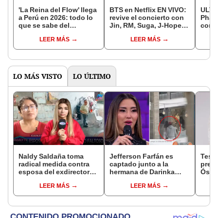
'La Reina del Flow' llega
BTS en Netflix EN VIVO:
ULTR
a Perú en 2026: todo lo
revive el concierto con
Phase
que se sabe del
Jin, RM, Suga, J-Hope,
compl
concierto de la exitosa
Jimin, V y Jungkook
edici
LEER MÁS
LEER MÁS
serie colombiana
desde Corea
Cultu
LO MÁS VISTO
LO ÚLTIMO
Naldy Saldaña toma
Jefferson Farfán es
Test
radical medida contra
captado junto a la
presu
esposa del exdirector
hermana de Darinka
Óscar
de La Bella Luz tras
Ramírez mientras Xiomy
dueño
LEER MÁS
LEER MÁS
acusarla de tener
Kanashiro trabajaba: “Él
"Humi
relación con él: “Es
tiene sus…”
bastante grave”