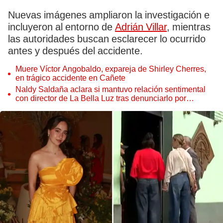
Nuevas imágenes ampliaron la investigación e
incluyeron al entorno de
Adrián Villar
, mientras
las autoridades buscan esclarecer lo ocurrido
antes y después del accidente.
Muere Víctor Angobaldo, expareja de Shirley Cherres,
en trágico accidente en Cañete
Naldy Saldaña aclara si mantuvo relación sentimental
con director de La Bella Luz tras denunciarlo por
tocamientos: “Me parece muy bajo”