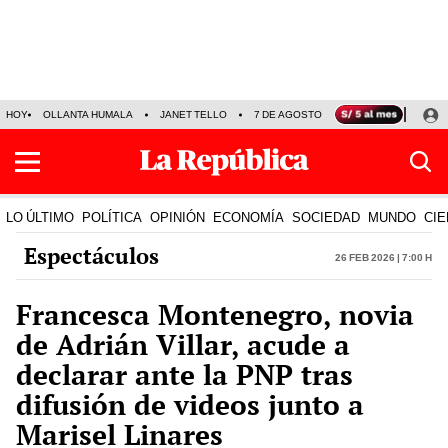
HOY
OLLANTA HUMALA
JANET TELLO
7 DE AGOSTO
TINKA RESULTADOS
LO ÚLTIMO
POLÍTICA
OPINIÓN
ECONOMÍA
SOCIEDAD
MUNDO
CIE
Espectáculos
26 Feb 2026 | 7:00 h
Francesca Montenegro, novia
de Adrián Villar, acude a
declarar ante la PNP tras
difusión de videos junto a
Marisel Linares