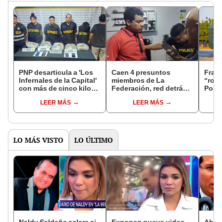
PNP desarticula a 'Los
Caen 4 presuntos
Fraca
Infernales de la Capital'
miembros de La
“roch
con más de cinco kilos
Federación, red detrás
Polic
de marihuana en San
de asesinato de chofer
mill
LEER MÁS
LEER MÁS
Juan de Lurigancho
de la ruta B en Cercado
de Lima
LO MÁS VISTO
LO ÚLTIMO
Naldy Saldaña aclara si
Exponen nuevo video
Abog