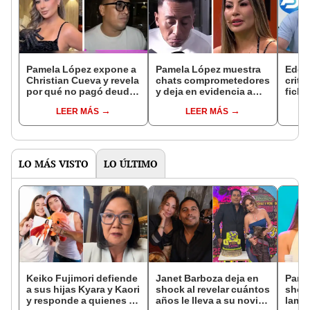
Pamela López expone a
Pamela López muestra
Eddi
Christian Cueva y revela
chats comprometedores
criti
por qué no pagó deuda
y deja en evidencia a
ficha
de 80.000 soles a su
Cueva por deuda con su
Cueva
LEER MÁS
LEER MÁS
madre: “Malgastó su
madre: “Deja de ser
''Man
dinero en…”
sinvergüenza"
peru
expor
LO MÁS VISTO
LO ÚLTIMO
Keiko Fujimori defiende
Janet Barboza deja en
Pame
a sus hijas Kyara y Kaori
shock al revelar cuántos
shock
y responde a quienes la
años le lleva a su novio
lame