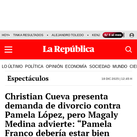
HOY
TINKA RESULTADOS
ALEJANDRO TOLEDO
KENJI FUJIMORI
PRECIO
LO ÚLTIMO
POLÍTICA
OPINIÓN
ECONOMÍA
SOCIEDAD
MUNDO
CIE
Espectáculos
18 Dic 2025 | 12:45 h
Christian Cueva presenta
demanda de divorcio contra
Pamela López, pero Magaly
Medina advierte: “Pamela
Franco debería estar bien