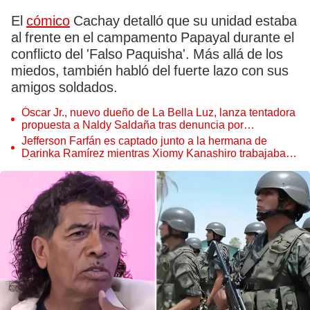
El
cómico
Cachay detalló que su unidad estaba
al frente en el campamento Papayal durante el
conflicto del 'Falso Paquisha'. Más allá de los
miedos, también habló del fuerte lazo con sus
amigos soldados.
Óscar Jr., nuevo dueño de La Bella Luz, lanza tentadora
propuesta a Naldy Saldaña tras denuncia por
tocamientos
Jefferson Farfán es captado junto a la hermana de
Darinka Ramírez mientras Xiomy Kanashiro trabajaba:
“Él tiene sus…”