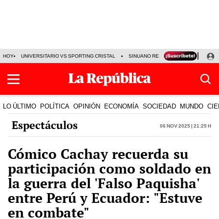
HOY
UNIVERSITARIO VS SPORTING CRISTAL
SINUANO RESULTADOS HOY
CA
LO ÚLTIMO
POLÍTICA
OPINIÓN
ECONOMÍA
SOCIEDAD
MUNDO
CIE
Espectáculos
06 Nov 2025 | 21:25 h
Cómico Cachay recuerda su
participación como soldado en
la guerra del 'Falso Paquisha'
entre Perú y Ecuador: "Estuve
en combate"