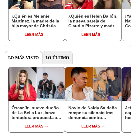
¿Quién es Melanie
¿Quién es Helen Ballón,
¡Ya s
Martínez, la madre de la
la nueva pareja de
Natal
hija mayor de Christian
Claudio Pizarro y madre
Colo
Domínguez, y por qué el
de su hija menor?
comp
LEER MÁS
LEER MÁS
cantante la denunció?
imág
siem
LO MÁS VISTO
LO ÚLTIMO
Óscar Jr., nuevo dueño
Novio de Naldy Saldaña
Jeffe
de La Bella Luz, lanza
rompe su silencio tras
capta
tentadora propuesta a
denuncia contra
herm
Naldy Saldaña tras
exdirector de La Bella
Ramí
LEER MÁS
LEER MÁS
denuncia por
Luz: "Tiene todo mi
Kanas
tocamientos: “Va a
apoyo"
tien