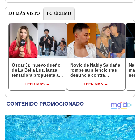
muy bonito"
LO MÁS VISTO
LO ÚLTIMO
Óscar Jr., nuevo dueño
Novio de Naldy Saldaña
Naldy
de La Bella Luz, lanza
rompe su silencio tras
mant
tentadora propuesta a
denuncia contra
senti
Naldy Saldaña tras
exdirector de La Bella
de La
LEER MÁS
LEER MÁS
denuncia por
Luz: "Tiene todo mi
denun
tocamientos: “Va a
apoyo"
toca
haber otro tipo de ley”
pare