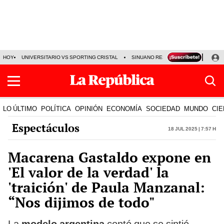
HOY
UNIVERSITARIO VS SPORTING CRISTAL
SINUANO RESULTADOS HOY
CA
LO ÚLTIMO
POLÍTICA
OPINIÓN
ECONOMÍA
SOCIEDAD
MUNDO
CIE
Espectáculos
18 Jul 2025 | 7:57 h
Macarena Gastaldo expone en
'El valor de la verdad' la
'traición' de Paula Manzanal:
“Nos dijimos de todo"