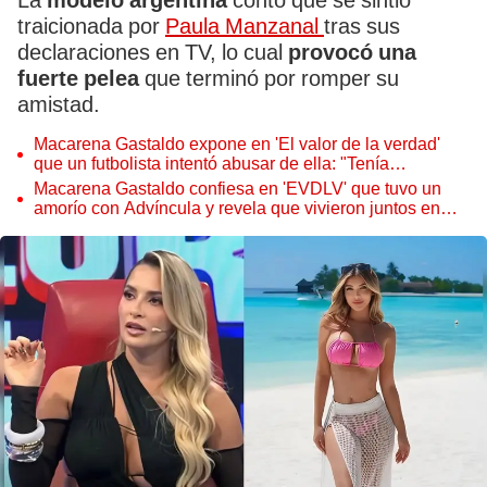
La
modelo argentina
contó que se sintió
traicionada por
Paula Manzanal
tras sus
declaraciones en TV, lo cual
provocó una
fuerte pelea
que terminó por romper su
amistad.
Macarena Gastaldo expone en 'El valor de la verdad'
que un futbolista intentó abusar de ella: "Tenía
denuncias"
Macarena Gastaldo confiesa en 'EVDLV' que tuvo un
amorío con Advíncula y revela que vivieron juntos en
España: "Me pareció muy bonito"