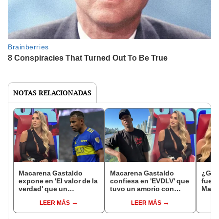
NOTAS RELACIONADAS
Macarena Gastaldo
Macarena Gastaldo
¿Gia
expone en 'El valor de la
confiesa en 'EVDLV' que
fue i
verdad' que un
tuvo un amorío con
Maca
futbolista intentó
Advíncula y revela que
expon
LEER MÁS
LEER MÁS
abusar de ella: "Tenía
vivieron juntos en
'pica
denuncias"
España: "Me pareció
el fu