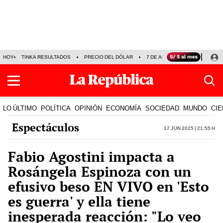
HOY
TINKA RESULTADOS
PRECIO DEL DÓLAR
7 DE AGOSTO
OLLANTA H
LO ÚLTIMO
POLÍTICA
OPINIÓN
ECONOMÍA
SOCIEDAD
MUNDO
CIE
Espectáculos
17 Jun 2025 | 21:55 h
Fabio Agostini impacta a
Rosángela Espinoza con un
efusivo beso EN VIVO en 'Esto
es guerra' y ella tiene
inesperada reacción: "Lo veo