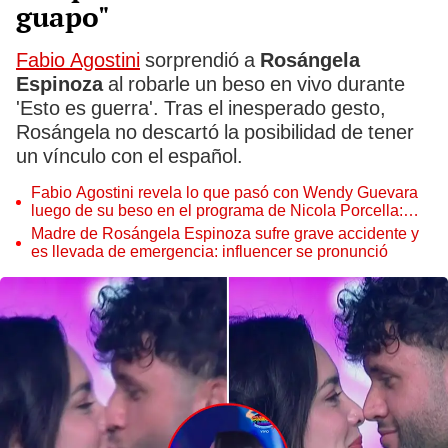
guapo"
Fabio Agostini
sorprendió a
Rosángela
Espinoza
al robarle un beso en vivo durante
'Esto es guerra'. Tras el inesperado gesto,
Rosángela no descartó la posibilidad de tener
un vínculo con el español.
Fabio Agostini revela lo que pasó con Wendy Guevara
luego de su beso en el programa de Nicola Porcella:
"Salimos"
Madre de Rosángela Espinoza sufre grave accidente y
es llevada de emergencia: influencer se pronunció