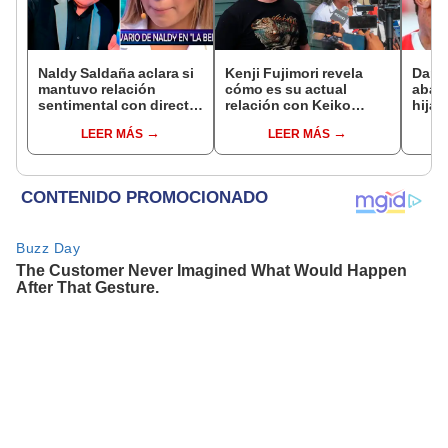
Naldy Saldaña aclara si
Kenji Fujimori revela
Dari
mantuvo relación
cómo es su actual
aband
sentimental con director
relación con Keiko
hija 
de La Bella Luz tras
Fujimori tras su
y así
LEER MÁS
LEER MÁS
denunciarlo por
ausencia en los
exfut
tocamientos: “Me
eventos: "Mi familia es
que
parece muy bajo”
Érika, mi suegra..."