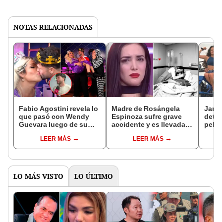
NOTAS RELACIONADAS
Fabio Agostini revela lo
Madre de Rosángela
Janet
que pasó con Wendy
Espinoza sufre grave
detal
Guevara luego de su
accidente y es llevada
pelea
beso en el programa de
de emergencia:
Agost
LEER MÁS
LEER MÁS
Nicola Porcella:
influencer se pronunció
Porce
"Salimos"
fue in
LO MÁS VISTO
LO ÚLTIMO