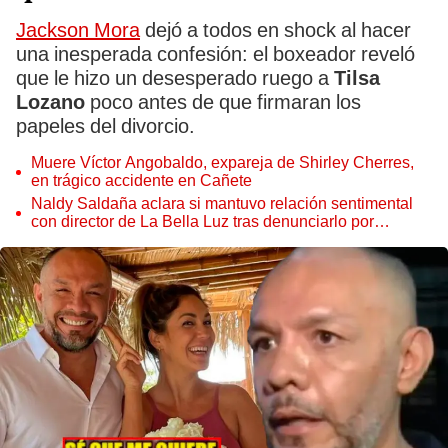
Jackson Mora
dejó a todos en shock al hacer
una inesperada confesión: el boxeador reveló
que le hizo un desesperado ruego a
Tilsa
Lozano
poco antes de que firmaran los
papeles del divorcio.
Muere Víctor Angobaldo, expareja de Shirley Cherres,
en trágico accidente en Cañete
Naldy Saldaña aclara si mantuvo relación sentimental
con director de La Bella Luz tras denunciarlo por
tocamientos: “Me parece muy bajo”