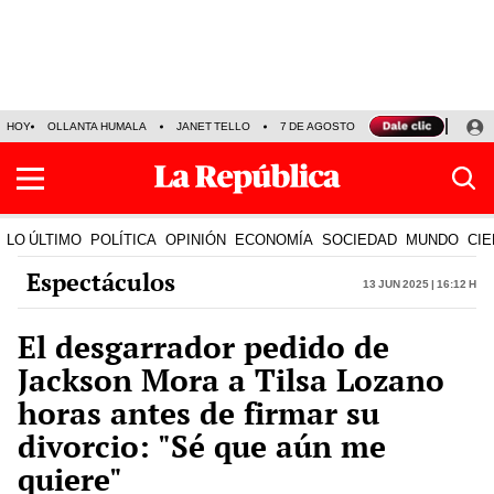
HOY
OLLANTA HUMALA
JANET TELLO
7 DE AGOSTO
TINKA RESULTADOS
LO ÚLTIMO
POLÍTICA
OPINIÓN
ECONOMÍA
SOCIEDAD
MUNDO
CIE
Espectáculos
13 Jun 2025 | 16:12 h
El desgarrador pedido de
Jackson Mora a Tilsa Lozano
horas antes de firmar su
divorcio: "Sé que aún me
quiere"