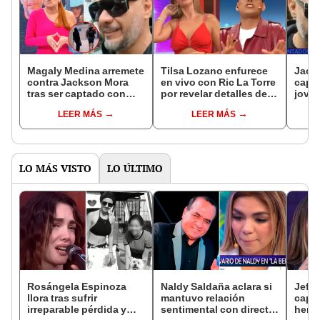
Magaly Medina arremete
Tilsa Lozano enfurece
Jack
contra Jackson Mora
en vivo con Ric La Torre
capt
tras ser captado con
por revelar detalles de
joven
una modelo antes de su
su divorcio con
en me
LEER MÁS
LEER MÁS
divorcio con Tilsa
Jackson Mora: “Hay
con 
Lozano: "¿Nacimos
límites”
ayer?"
LO MÁS VISTO
LO ÚLTIMO
Rosángela Espinoza
Naldy Saldaña aclara si
Jeffe
llora tras sufrir
mantuvo relación
capta
irreparable pérdida y
sentimental con director
herm