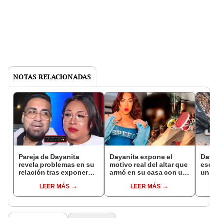
NOTAS RELACIONADAS
Pareja de Dayanita
Dayanita expone el
Dayan
revela problemas en su
motivo real del altar que
escá
relación tras exponer
armó en su casa con un
un c
que actriz cómica
cráneo humano y
“Dije
LEER MÁS
LEER MÁS
enfrenta depresión:
muñeco de Chucky:
come
“Hemos peleado”
"Tenemos un aura
negra"