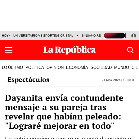
HOY
UNIVERSITARIO VS SPORTING CRISTAL
SINUANO RESULTADOS HOY
CA
LO ÚLTIMO
POLÍTICA
OPINIÓN
ECONOMÍA
SOCIEDAD
MUNDO
CIE
Espectáculos
21 May 2025 | 13:38 h
Dayanita envía contundente
mensaje a su pareja tras
revelar que habían peleado:
"Lograré mejorar en todo"