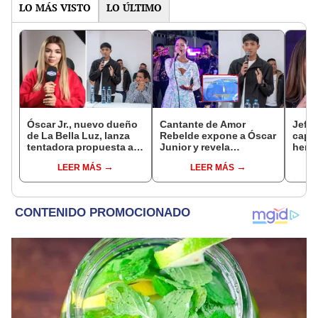
LO MÁS VISTO
LO ÚLTIMO
Óscar Jr., nuevo dueño
Cantante de Amor
Jeffe
de La Bella Luz, lanza
Rebelde expone a Óscar
capta
tentadora propuesta a
Junior y revela
herm
Naldy Saldaña tras
desagradable momento
Ramí
LEER MÁS
LEER MÁS
denuncia por
tras encuentro con líder
Kanas
tocamientos: “Va a
de La Bella Luz: “Corté
tien
haber otro tipo de ley”
comunicación con él”