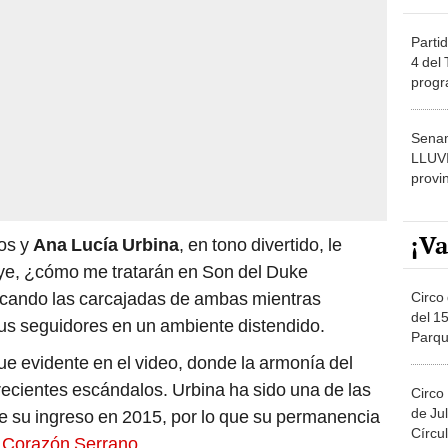
Partid
4 del
progr
dónde
Senam
LLUV
provi
¡Va
os y
Ana Lucía Urbina
, en tono divertido, le
Oye, ¿cómo me tratarán en Son del Duke
ocando las carcajadas de ambas mientras
Circo 
del 15
us seguidores en un ambiente distendido.
Parqu
Migue
e evidente en el video, donde la armonía del
 recientes escándalos. Urbina ha sido una de las
Circo
de Jul
e su ingreso en 2015, por lo que su permanencia
Círcul
e Corazón Serrano.