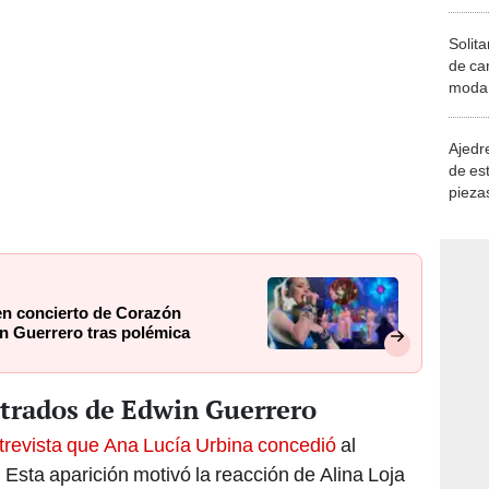
Solita
de ca
moda.
demue
Ajedre
de es
piezas
consi
en concierto de Corazón
in Guerrero tras polémica
ltrados de Edwin Guerrero
trevista que Ana Lucía Urbina concedió
al
 Esta aparición motivó la reacción de Alina Loja