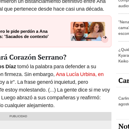
emieron un distanciamiento definitivo entre Ana
audio
al que pertenece desde hace casi una década.
Guerr
"Apro
“Nena
cama”
ro le pide perdón a Ana
escon
s: 'Sacados de contexto'
los E
¿Quié
ará Corazón Serrano?
Kyara 
Keiko 
os Díaz
tomó la palabra para defender a su
contra
con firmeza. Sin embargo,
Ana Lucía Urbina, en
Car
oy a ir”. La frase generó inquietud, pero
Te estoy molestando. (...) La gente dice si me voy
”. Luego abrazó a sus compañeras y reafirmó:
Carli
agost
do cualquier alejamiento.
No