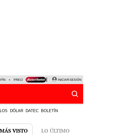
LPÍN
PRECIO DEL DÓLAR
CORTE DE LUZ
INICIAR SESIÓN
VIERNES 7 DE AGOSTO
ALBER
LOS
DÓLAR
DATEC
BOLETÍN
 MÁS VISTO
LO ÚLTIMO