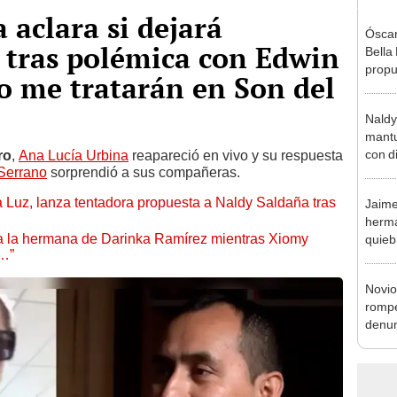
 aclara si dejará
Óscar
 tras polémica con Edwin
Bella
propu
o me tratarán en Son del
tras 
tocam
Naldy
tipo d
mantu
con d
ro
,
Ana Lucía Urbina
reapareció en vivo y su respuesta
Serrano
sorprendió a sus compañeras.
tras 
tocam
a Luz, lanza tentadora propuesta a Naldy Saldaña tras
Jaime
bajo”
herma
 a la hermana de Darinka Ramírez mientras Xiomy
quieb
s…”
fortu
denun
Novio
rompe
denun
La Be
apoy