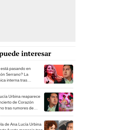
puede interesar
está pasando en
ón Serrano? La
ica interna tras
siva entrevista a Ana
Urbina y audios filtrados
ucía Urbina reaparece
win Guerrero
ncierto de Corazón
no tras rumores de
a de Edwin Guerrero
a de Ana Lucía Urbina
rte fuerte mensaje tras