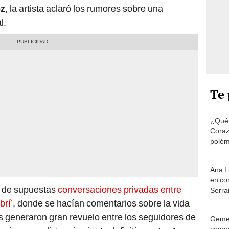
ez
, la artista aclaró los rumores sobre una
l.
Te 
¿Qué 
Coraz
polém
explo
Lucía 
Ana L
de Ed
en co
ón de supuestas
conversaciones privadas entre
Serra
salid
brí’
, donde se hacían comentarios sobre la vida
s generaron gran revuelo entre los seguidores de
Gemel
compa