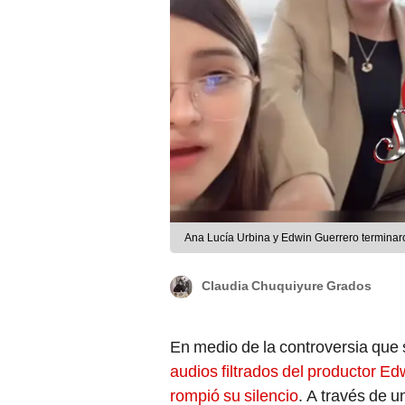
Ana Lucía Urbina y Edwin Guerrero termina
Claudia Chuquiyure Grados
En medio de la controversia que
audios filtrados del productor E
rompió su silencio
. A través de 