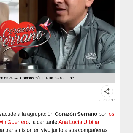
ron en 2024 | Composición LR/TikTok/YouTube
Compartir
 sacude a la agrupación
Corazón Serrano
por
los
dwin Guerrero
, la cantante
Ana Lucía Urbina
una transmisión en vivo junto a sus compañeras