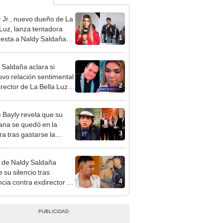
 Jr., nuevo dueño de La
 Luz, lanza tentadora
1
esta a Naldy Saldaña
denuncia por
ientos: “Va a haber otro
 Saldaña aclara si
e ley”
vo relación sentimental
2
irector de La Bella Luz
denunciarlo por
ientos: “Me parece muy
 Bayly revela que su
na se quedó en la
3
ra tras gastarse la
na de su madre y
ciarla: "Pedía más"
 de Naldy Saldaña
 su silencio tras
4
cia contra exdirector de
lla Luz: "Tiene todo mi
o"