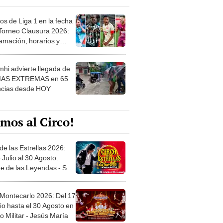
os de Liga 1 en la fecha
 Torneo Clausura 2026:
amación, horarios y
 ver
hi advierte llegada de
IAS EXTREMAS en 65
ncias desde HOY
mos al Circo!
de las Estrellas 2026:
 Julio al 30 Agosto.
e de las Leyendas - San
l
 Montecarlo 2026: Del 17
io hasta el 30 Agosto en
o Militar - Jesús María