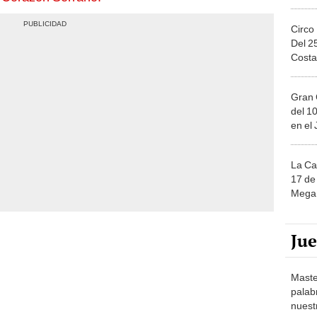
Circo
Del 2
Costa
Gran 
del 10
en el
La Ca
17 de 
Mega 
Ju
Maste
palab
nuest