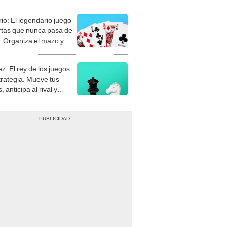
rio: El legendario juego
rtas que nunca pasa de
 Organiza el mazo y
stra tu habilidad.
z: El rey de los juegos
trategia. Mueve tus
, anticipa al rival y
gue el jaque mate.