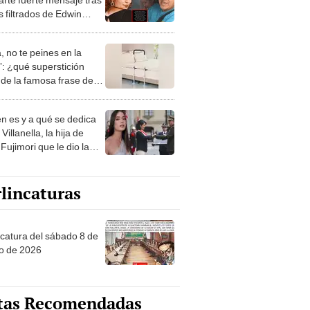
s filtrados de Edwin
ero contra su hermana:
vecharse de una joven"
, no te peines en la
: ¿qué superstición
de la famosa frase de
nanitos Verdes?
n es y a qué se dedica
Villanella, la hija de
Fujimori que le dio la
 a nivel nacional?
lincaturas
ncatura del sábado 8 de
o de 2026
tas Recomendadas