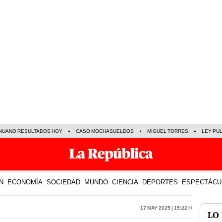
NUANO RESULTADOS HOY
CASO MOCHASUELDOS
MIGUEL TORRES
LEY PU
N
ECONOMÍA
SOCIEDAD
MUNDO
CIENCIA
DEPORTES
ESPECTÁCU
17 May 2025 | 15:22 h
LO