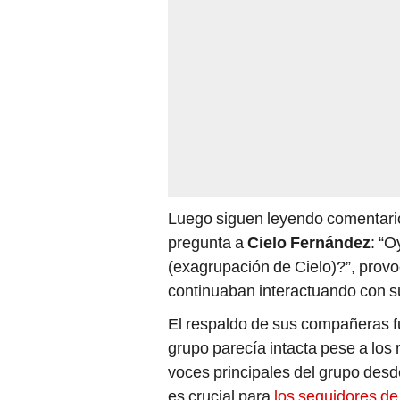
Luego siguen leyendo comentari
pregunta a
Cielo Fernández
: “
(exagrupación de Cielo)?”, prov
continuaban interactuando con s
El respaldo de sus compañeras fu
grupo parecía intacta pese a los
voces principales del grupo desd
es crucial para
los seguidores d