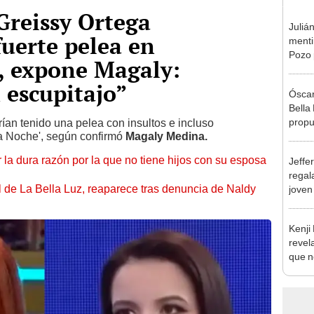
Greissy Ortega
Juliá
uerte pelea en
mentir
Pozo 
, expone Magaly:
no, n
 escupitajo”
Óscar
Bella
propu
ían tenido una pelea con insultos e incluso
ta Noche', según confirmó
Magaly Medina.
tras 
tocam
 la dura razón por la que no tiene hijos con su esposa
Jeffe
tipo d
regal
 de La Bella Luz, reaparece tras denuncia de Naldy
joven
hago 
Kenji
revela
que n
espos
proces