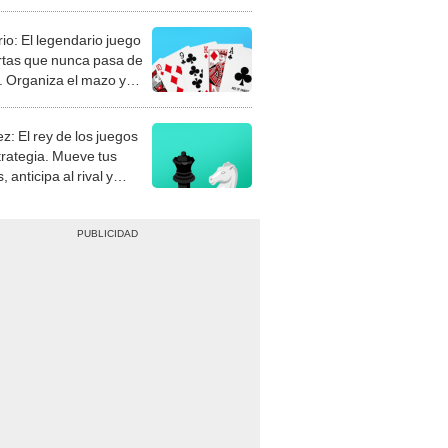
rio: El legendario juego
rtas que nunca pasa de
 Organiza el mazo y
stra tu habilidad.
z: El rey de los juegos
trategia. Mueve tus
, anticipa al rival y
gue el jaque mate.