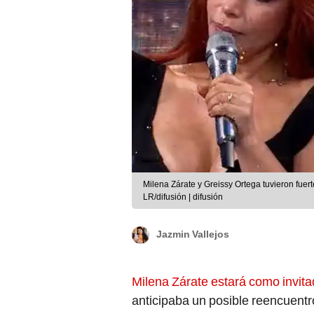
Milena Zárate y Greissy Ortega tuvieron fue
LR/difusión | difusión
Jazmin Vallejos
Milena Zárate estará como invita
anticipaba un posible reencuent