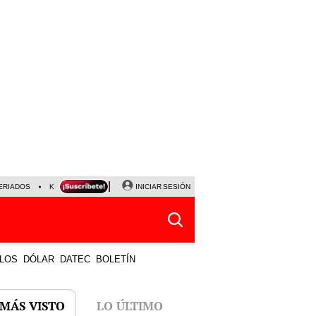
ERIADOS
KEIKO FUJIMORI
NALDY SALDAÑA
INICIAR SESIÓN
JAVIER MILEI
PARTIDOS DE
LOS
DÓLAR
DATEC
BOLETÍN
 MÁS VISTO
LO ÚLTIMO