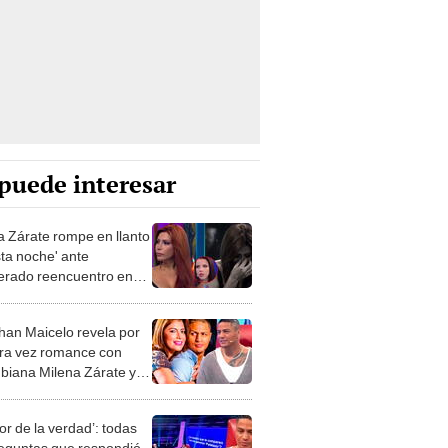
puede interesar
a Zárate rompe en llanto
sta noche' ante
erado reencuentro en
 “¿Aceptarías que
se Greissy?”
han Maicelo revela por
ra vez romance con
biana Milena Zárate y
ende: "La pasamos bien"
lor de la verdad’: todas
reguntas que respondió