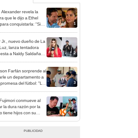
n Alexander revela la
a que le dijo a Ethel
1
para conquistarla: “Si
o hubiéramos salido”
 Jr., nuevo dueño de La
 Luz, lanza tentadora
2
esta a Naldy Saldaña
denuncia por
ientos: “Va a haber otro
rson Farfán sorprende al
e ley”
arle un departamento a
3
 promesa del fútbol: "Lo
de corazón"
 Fujimori conmueve al
r la dura razón por la
4
o tiene hijos con su
a Erika Muñóz: "El
o judicial"