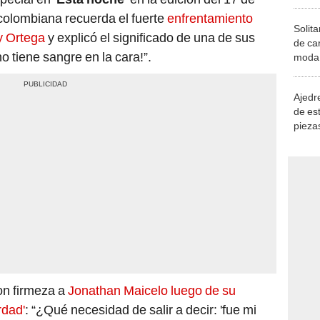
colombiana recuerda el fuerte
enfrentamiento
Solita
y Ortega
y explicó el significado de una de sus
de ca
 tiene sangre en la cara!”.
moda.
demue
Ajedre
de es
piezas
consi
con firmeza a
Jonathan Maicelo luego de su
rdad'
: “¿Qué necesidad de salir a decir: 'fue mi