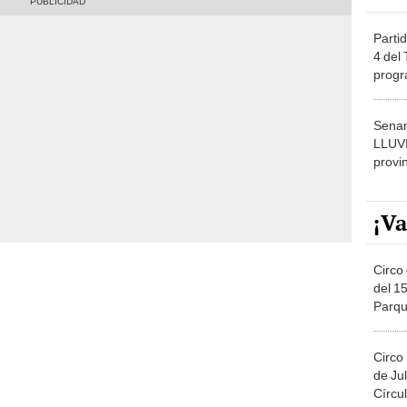
Partid
4 del
progr
dónde
Senam
LLUV
provi
¡Va
Circo 
del 15
Parqu
Migue
Circo
de Jul
Círcul