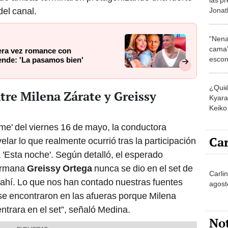
del canal.
Jonat
“Nena
cama”
era vez romance con
escon
ende: 'La pasamos bien'
los E
¿Quié
tre Milena Zárate y Greissy
Kyara 
Keiko 
contra
irme' del viernes 16 de mayo, la conductora
Car
elar lo que realmente ocurrió tras la participación
 'Esta noche'. Según detalló, el esperado
hermana
Greissy Ortega
nunca se dio en el set de
Carli
 ahí. Lo que nos han contado nuestras fuentes
agost
se encontraron en las afueras porque Milena
trara en el set”, señaló Medina.
No