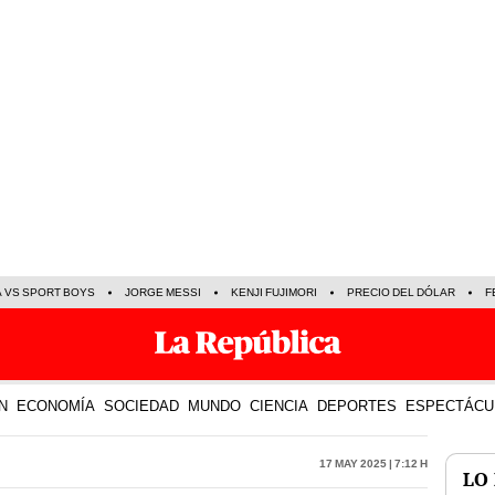
A VS SPORT BOYS
JORGE MESSI
KENJI FUJIMORI
PRECIO DEL DÓLAR
F
N
ECONOMÍA
SOCIEDAD
MUNDO
CIENCIA
DEPORTES
ESPECTÁCU
17 May 2025 | 7:12 h
LO