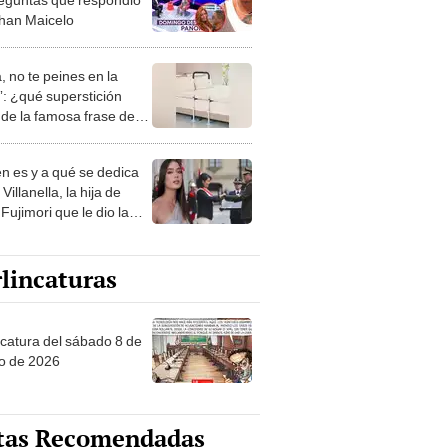
han Maicelo
, no te peines en la
: ¿qué superstición
de la famosa frase de
nanitos Verdes?
n es y a qué se dedica
Villanella, la hija de
Fujimori que le dio la
 a nivel nacional?
lincaturas
ncatura del sábado 8 de
o de 2026
tas Recomendadas