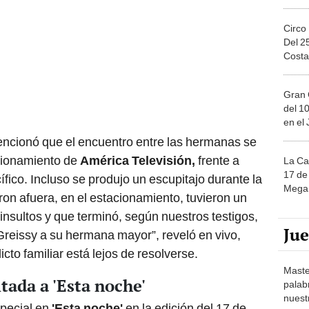
Circo
Del 2
Costa
Gran 
del 10
en el
encionó que el encuentro entre las hermanas se
acionamiento de
América Televisión,
frente a
La Ca
17 de 
ífico. Incluso se produjo un escupitajo durante la
Mega 
ron afuera, en el estacionamiento, tuvieron un
insultos y que terminó, según nuestros testigos,
Ju
reissy a su hermana mayor”, reveló en vivo,
cto familiar está lejos de resolverse.
Maste
tada a 'Esta noche'
palab
nuest
special en
'Esta noche'
en la edición del 17 de