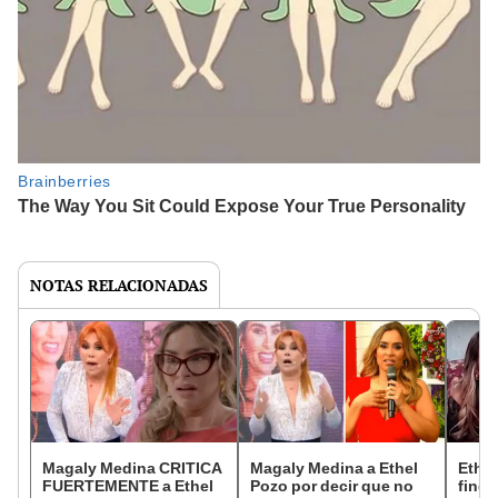
NOTAS RELACIONADAS
Magaly Medina CRITICA
Magaly Medina a Ethel
Ethe
FUERTEMENTE a Ethel
Pozo por decir que no
finge