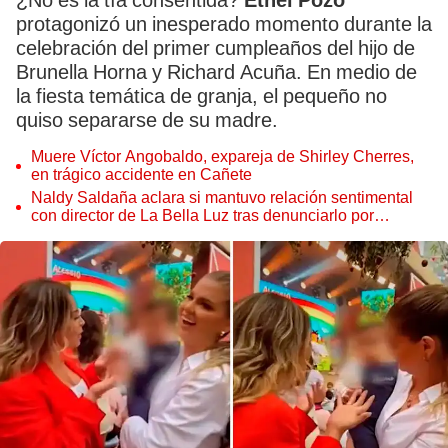
¿No es la tía consentida?
Ethel Pozo
protagonizó un inesperado momento durante la
celebración del primer cumpleaños del hijo de
Brunella Horna y Richard Acuña. En medio de
la fiesta temática de granja, el pequeño no
quiso separarse de su madre.
Muere Víctor Angobaldo, expareja de Shirley Cherres,
en trágico accidente en Cañete
Naldy Saldaña aclara si mantuvo relación sentimental
con director de La Bella Luz tras denunciarlo por
tocamientos: “Me parece muy bajo”