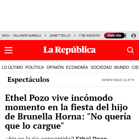
HOY
OLLANTA HUMALA
JANET TELLO
7 DE AGOSTO
TINKA RESULTADOS
LO ÚLTIMO
POLÍTICA
OPINIÓN
ECONOMÍA
SOCIEDAD
MUNDO
CIE
Espectáculos
26 Nov 2024 | 11:27 h
Ethel Pozo vive incómodo
momento en la fiesta del hijo
de Brunella Horna: "No quería
que lo cargue"