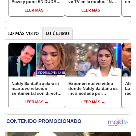
Pozo y pone EN DUDA
ve TV en la noche: "No
en 'A
su formación actoral:
puedes vivir en la
'Pelu
LEER MÁS
LEER MÁS
"Ella es así de falsete"
ignorancia"
"Hipó
LO MÁS VISTO
LO ÚLTIMO
Naldy Saldaña aclara si
Exponen nuevo video
Abog
mantuvo relación
donde Naldy Saldaña es
La Be
sentimental con director
incomodada por
radic
de La Bella Luz tras
exdirector de La Bella
difus
LEER MÁS
LEER MÁS
denunciarlo por
Luz: la agarra de la
comp
tocamientos: “Me
mano sin su
audio
parece muy bajo”
consentimiento