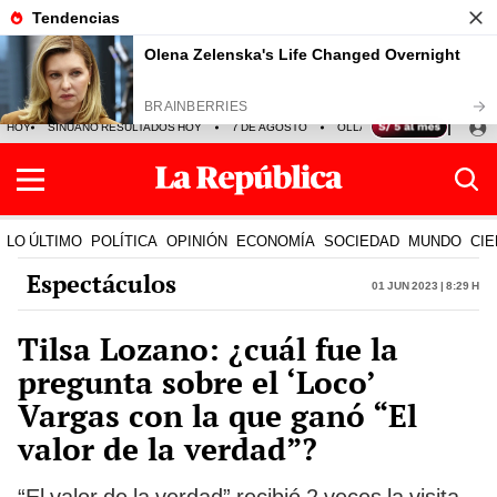
HOY
SINUANO RESULTADOS HOY
7 DE AGOSTO
OLLANTA HUMALA
PAPA
LO ÚLTIMO
POLÍTICA
OPINIÓN
ECONOMÍA
SOCIEDAD
MUNDO
CIE
Espectáculos
01 Jun 2023 | 8:29 h
Tilsa Lozano: ¿cuál fue la
pregunta sobre el ‘Loco’
Vargas con la que ganó “El
valor de la verdad”?