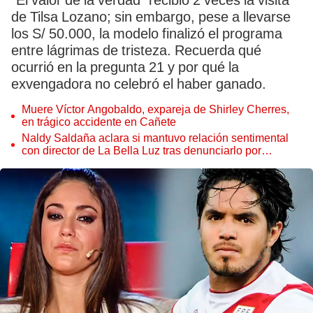
“El valor de la verdad” recibió 2 veces la visita
de Tilsa Lozano; sin embargo, pese a llevarse
los S/ 50.000, la modelo finalizó el programa
entre lágrimas de tristeza. Recuerda qué
ocurrió en la pregunta 21 y por qué la
exvengadora no celebró el haber ganado.
Muere Víctor Angobaldo, expareja de Shirley Cherres,
en trágico accidente en Cañete
Naldy Saldaña aclara si mantuvo relación sentimental
con director de La Bella Luz tras denunciarlo por
tocamientos: “Me parece muy bajo”