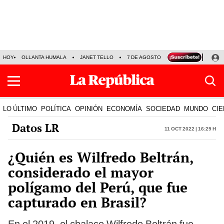
HOY
OLLANTA HUMALA
JANET TELLO
7 DE AGOSTO
TINKA RESULTADOS
LO ÚLTIMO
POLÍTICA
OPINIÓN
ECONOMÍA
SOCIEDAD
MUNDO
CIE
Datos LR
11 Oct 2022 | 16:29 h
¿Quién es Wilfredo Beltrán,
considerado el mayor
polígamo del Perú, que fue
capturado en Brasil?