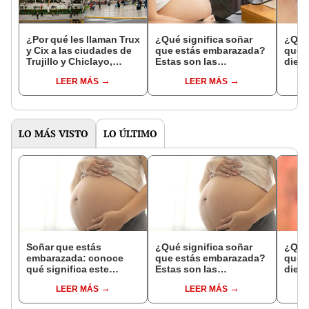
¿Por qué les llaman Trux
¿Qué significa soñar
¿Qué 
y Cix a las ciudades de
que estás embarazada?
que s
Trujillo y Chiclayo,
Estas son las
dien
respectivamente?
interpretaciones más
Inter
LEER MÁS
LEER MÁS
comunes
psico
expl
LO MÁS VISTO
LO ÚLTIMO
Soñar que estás
¿Qué significa soñar
¿Qué 
embarazada: conoce
que estás embarazada?
que s
qué significa este
Estas son las
dient
interesante sueño
interpretaciones más
pres
LEER MÁS
LEER MÁS
comunes