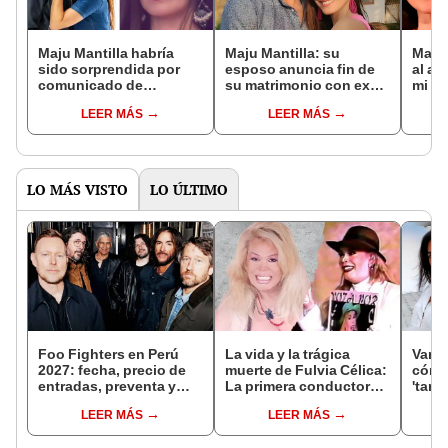
Maju Mantilla habría
Maju Mantilla: su
Maju 
sido sorprendida por
esposo anuncia fin de
al au
comunicado de
su matrimonio con ex
mi ge
Gustavo Salcedo
Miss Mundo
sepa
LEER MÁS
LEER MÁS
anunciando su
espo
separación, según Pati
dedi
Lorena
pala
LO MÁS VISTO
LO ÚLTIMO
Foo Fighters en Perú
La vida y la trágica
Vania
2027: fecha, precio de
muerte de Fulvia Célica:
cómo
entradas, preventa y
La primera conductora
'tarj
todo sobre el primer
transgénero de Perú
Mayra
LEER MÁS
LEER MÁS
concierto de la banda
"No t
en el Estadio San