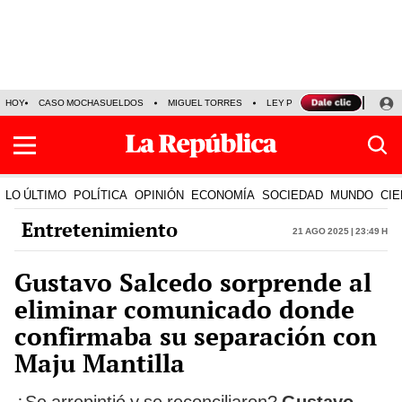
HOY
CASO MOCHASUELDOS
MIGUEL TORRES
LEY PULPÍN
PRECIO DEL
LO ÚLTIMO
POLÍTICA
OPINIÓN
ECONOMÍA
SOCIEDAD
MUNDO
CIE
Entretenimiento
21 Ago 2025 | 23:49 h
Gustavo Salcedo sorprende al
eliminar comunicado donde
confirmaba su separación con
Maju Mantilla