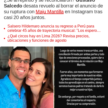
¿Se arrepintió y se reconciliaron?
Gustavo
Salcedo
desata revuelo al borrar el anuncio de
su ruptura con
Maju Mantilla
en Instagram tras
casi 20 años juntos.
Salsero Hildemaro anuncia su regreso a Perú para
celebrar 45 años de trayectoria musical: "Los espero
para cantar con todos ustedes”
¿Qué circos hay en Lima 2026? Revisa precios,
ubicaciones y funciones de agosto