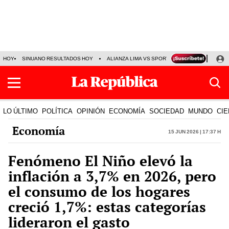
HOY
SINUANO RESULTADOS HOY
ALIANZA LIMA VS SPORT BOYS
JORGE MES
LO ÚLTIMO
POLÍTICA
OPINIÓN
ECONOMÍA
SOCIEDAD
MUNDO
CIE
Economía
15 Jun 2026 | 17:37 h
Fenómeno El Niño elevó la
inflación a 3,7% en 2026, pero
el consumo de los hogares
creció 1,7%: estas categorías
lideraron el gasto