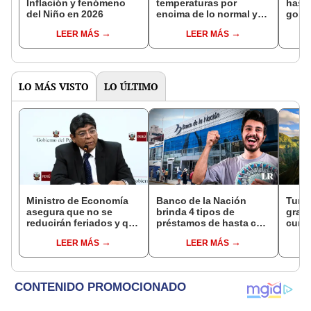
Inflación y fenómeno
temperaturas por
hasta
del Niño en 2026
encima de lo normal y
gobie
pide reforzar la
nuevo
LEER MÁS
LEER MÁS
preparación ante El
econ
Niño
LO MÁS VISTO
LO ÚLTIMO
Ministro de Economía
Banco de la Nación
Turis
asegura que no se
brinda 4 tipos de
grati
reducirán feriados y que
préstamos de hasta casi
cump
sueldo mínimo se
S/100.000: puedes
único
LEER MÁS
LEER MÁS
aumentará en dos
solicitarlos si cumples
aplic
etapas
estos requisitos
El P