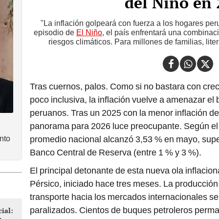
del Niño en
"La inflación golpeará con fuerza a los hogares pe
episodio de
El Niño
, el país enfrentará una combinac
riesgos climáticos. Para millones de familias, lit
Tras cuernos, palos. Como si no bastara con crec
poco inclusiva, la inflación vuelve a amenazar el
peruanos. Tras un 2025 con la menor inflación de 
panorama para 2026 luce preocupante. Según el I
nto
promedio nacional alcanzó 3,53 % en mayo, super
Banco Central de Reserva (entre 1 % y 3 %).
El principal detonante de esta nueva ola inflaciona
Pérsico, iniciado hace tres meses. La producción 
transporte hacia los mercados internacionales s
paralizados. Cientos de buques petroleros perm
ial:
r