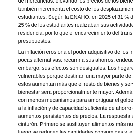
de mercancías, elevando los precios de los biene
también incrementa el costo de los desplazamien
estudiantes. Según la ENAHO, en 2025 el 31 % de
25 % de los estudiantes realizaban sus actividades
residencia, por lo que el encarecimiento del tran
presupuestos.
La inflación erosiona el poder adquisitivo de los 
pocas alternativas: recurrir a sus ahorros, endeu
embargo, sus efectos son desiguales. Los hoga
vulnerables porque destinan una mayor parte de 
estos aumentan más que el resto de bienes y servi
bienestar será proporcionalmente mayor. Además
con menos mecanismos para amortiguar el golpe
a la inflación y de capacidad suficiente de ahorr
aumentos persistentes de precios. La respuesta s
cinturón. Primero se sustituyen alimentos más nut
luego se reducen las cantidades consumidas y, 