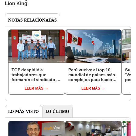
NOTAS RELACIONADAS
TGP despidió a
Perú vuelve al top 10
Sunaf
trabajadores que
mundial de países más
‘Veri
formaron el sindicato de
complejos para hacer
permi
la empresa
negocios, según TMF
ingre
LEER MÁS
LEER MÁS
Group: ¿a qué países
desd
supera?
saber
regis
LO MÁS VISTO
LO ÚLTIMO