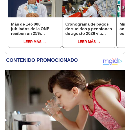
Más de 145 000
Cronograma de pagos
Mini
jubilados de la ONP
de sueldos y pensiones
anun
reciben un 25%
de agosto 2026 vía
comis
adicional en su pensión
Banco de la Nación:
evasi
LEER MÁS
LEER MÁS
en agosto
conoce las fechas de
depósito