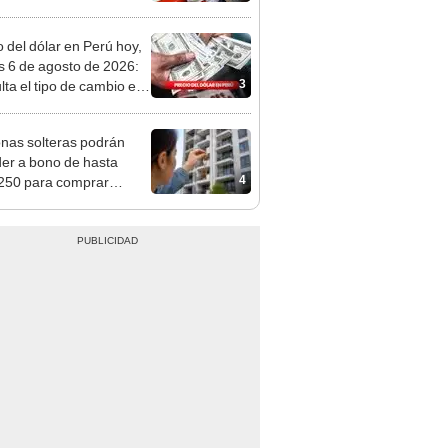
n: conoce las fechas de
ito
o del dólar en Perú hoy,
s 6 de agosto de 2026:
3
lta el tipo de cambio en
s, casas de cambio y
formas digitales
nas solteras podrán
er a bono de hasta
4
250 para comprar
nda tras nuevo
mento