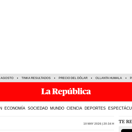
E AGOSTO
TINKA RESULTADOS
PRECIO DEL DÓLAR
OLLANTA HUMALA
P
N
ECONOMÍA
SOCIEDAD
MUNDO
CIENCIA
DEPORTES
ESPECTÁCU
TE R
10 May 2026 | 20:34 h