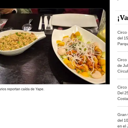
¡Va
Circo 
del 15
Parqu
Migue
Circo
de Jul
Círcul
Circo
rios reportan caída de Yape.
Del 2
Costa
Gran 
del 10
en el