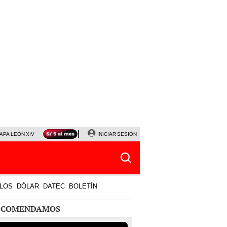
APA LEÓN XIV
NALDY SALDAÑA
INICIAR SESIÓN
LA BELLA LUZ
MAGALY MEDINA
HORÓS
LOS
DÓLAR
DATEC
BOLETÍN
ECOMENDAMOS