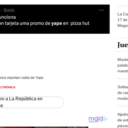
La Ca
17 de 
Mega 
Ju
Maste
palab
nuest
rios reportan caída de Yape.
Solita
ECTRÓNICA
de ca
moda.
ero a La República en
demue
le
Ajedre
de es
piezas