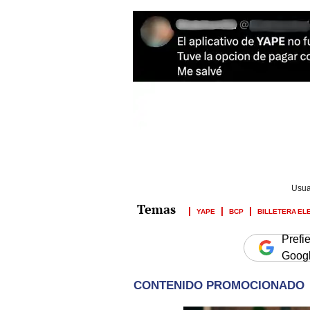
Usua
YAPE
BCP
BILLETERA EL
Prefi
Goog