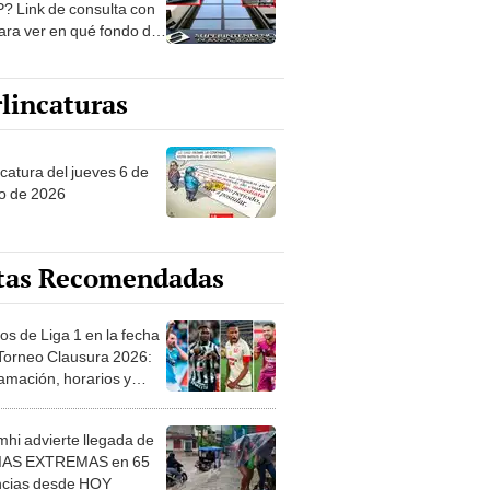
? Link de consulta con
ara ver en qué fondo de
ones estás
lincaturas
ncatura del jueves 6 de
o de 2026
tas Recomendadas
os de Liga 1 en la fecha
 Torneo Clausura 2026:
amación, horarios y
 ver
hi advierte llegada de
IAS EXTREMAS en 65
ncias desde HOY