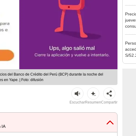
Nació
depós
Preci
jueve
consu
banco
plata
Perso
acced
S/52.
vivie
regla
vicios del Banco de Crédito del Perú (BCP) durante la noche del
 en Yape. | Foto: difusión
Escuchar
Resumen
Compartir
 IA