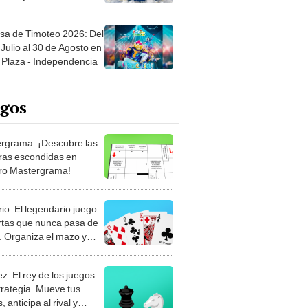
sa de Timoteo 2026: Del
Julio al 30 de Agosto en
Plaza - Independencia
egos
rgrama: ¡Descubre las
ras escondidas en
ro Mastergrama!
rio: El legendario juego
rtas que nunca pasa de
 Organiza el mazo y
stra tu habilidad.
z: El rey de los juegos
trategia. Mueve tus
, anticipa al rival y