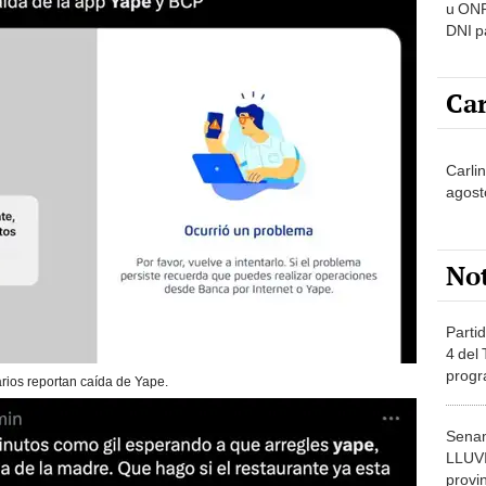
u ONP
DNI p
pensi
Car
Carli
agost
No
Partid
4 del
progr
rios reportan caída de Yape.
dónde
Senam
LLUV
provi