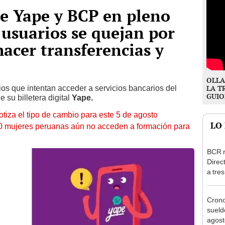
e Yape y BCP en pleno
 usuarios se quejan por
acer transferencias y
OLLA
rios que intentan acceder a servicios bancarios del
LA T
GUIO
e su billetera digital
Yape.
otiza el tipo de cambio para este 5 de agosto
LO
10 mujeres peruanas aún no acceden a formación para
BCR r
Direc
a tre
Ejecu
Cron
sueld
agost