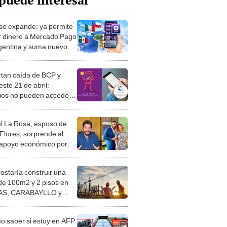
puede interesar
se expande: ya permite
r dinero a Mercado Pago
gentina y suma nuevos
nos internacionales
tan caída de BCP y
ste 21 de abril:
ios no pueden acceder a
ps ni realizar
ferencias
l La Rosa, esposo de
 Flores, sorprende al
 apoyo económico por
para impulsar su
ndimiento
costaría construir una
de 100m2 y 2 pisos en
S, CARABAYLLO y
distritos de LIMA
TE
 saber si estoy en AFP