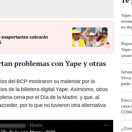
Te 
Yape 
envia
en Ar
desti
0 exaportantes cobrarán
5
Repor
Yape e
usuar
rtan problemas con Yape y otras
las ap
trans
Ismae
Virna
rios del BCP mostraron su malestar por la
pedir
cios de la billetera digital Yape. Asimismo, otros
Yape 
empre
lena cena por el Día de la Madre, y que, al
Esto 
ceder, por lo que no tuvieron otra alternativa
casa 
COMA
otros 
NOR
¿Cómo