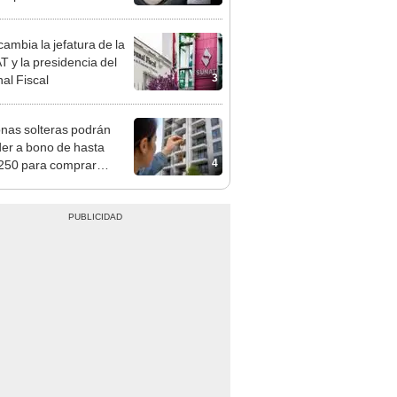
tivo
ambia la jefatura de la
 y la presidencia del
3
nal Fiscal
nas solteras podrán
er a bono de hasta
4
250 para comprar
nda tras nuevo
mento