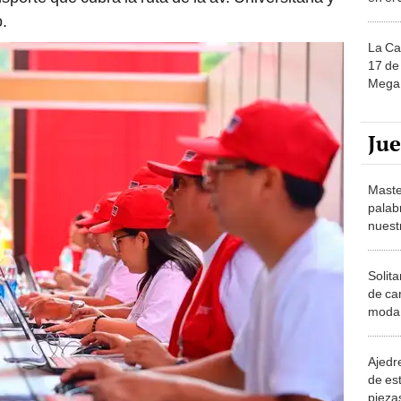
o.
La Ca
17 de 
Mega 
Ju
Maste
palab
nuest
Solita
de ca
moda.
demue
Ajedre
de es
piezas