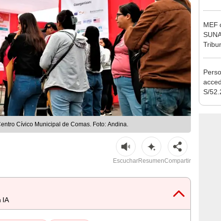
Ejecu
MEF c
SUNAT
Tribu
Perso
acced
S/52.
vivie
regla
Centro Cívico Municipal de Comas. Foto: Andina.
Escuchar
Resumen
Compartir
 IA