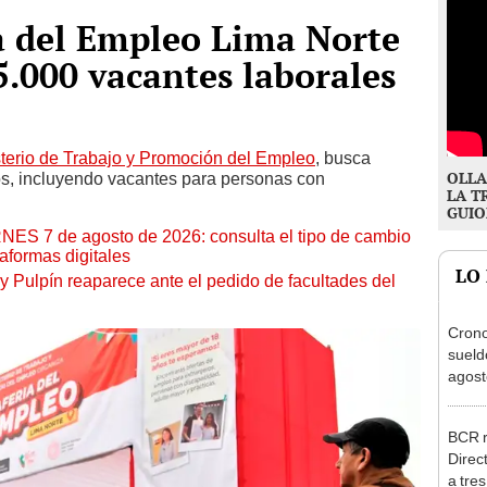
 del Empleo Lima Norte
5.000 vacantes laborales
sterio de Trabajo y Promoción del Empleo
, busca
OLLA
os, incluyendo vacantes para personas con
LA T
GUIO
RNES 7 de agosto de 2026: consulta el tipo de cambio
aformas digitales
LO
y Pulpín reaparece ante el pedido de facultades del
Cron
sueld
agost
Nació
depós
BCR r
Direc
a tre