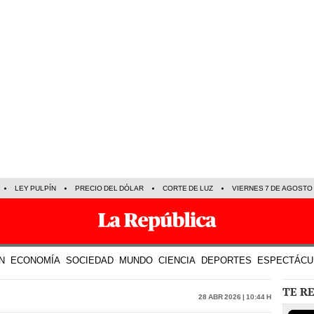
LEY PULPÍN
PRECIO DEL DÓLAR
CORTE DE LUZ
VIERNES 7 DE AGOSTO
N
ECONOMÍA
SOCIEDAD
MUNDO
CIENCIA
DEPORTES
ESPECTÁCU
TE R
28 Abr 2026 | 10:44 h