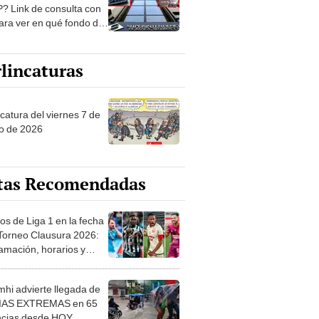
? Link de consulta con
ara ver en qué fondo de
ones estás
lincaturas
catura del viernes 7 de
o de 2026
tas Recomendadas
os de Liga 1 en la fecha
 Torneo Clausura 2026:
amación, horarios y
 ver
hi advierte llegada de
IAS EXTREMAS en 65
ncias desde HOY