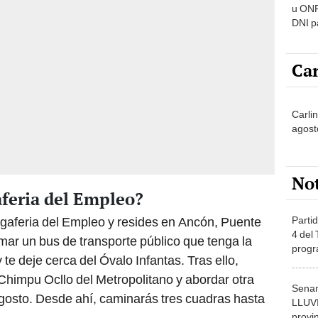
u ONP
DNI p
pensi
Car
Carlin
agost
No
aferia del Empleo?
Partid
egaferia del Empleo y resides en Ancón, Puente
4 del
ar un bus de transporte público que tenga la
progr
 te deje cerca del Óvalo Infantas. Tras ello,
dónde
 Chimpu Ocllo del Metropolitano y abordar otra
Senam
gosto. Desde ahí, caminarás tres cuadras hasta
LLUV
provi