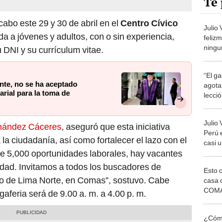
Te 
cabo este 29 y 30 de abril en el
Centro Cívico
Julio 
gida a jóvenes y adultos, con o sin experiencia,
feliz
ningun
 DNI y su currículum vitae.
empre
decis
“El g
ente, no se ha aceptado
agota
arial para la toma de
lecci
no pu
exper
Julio 
nández Cáceres
, aseguró que esta iniciativa
Perú 
la ciudadanía, así como fortalecer el lazo con el
casi 
de 5,000 oportunidades laborales, hay vacantes
situac
ingres
dad. Invitamos a todos los buscadores de
Esto 
o de Lima Norte, en Comas”, sostuvo. Cabe
casa 
COMA
gaferia será de 9.00 a. m. a 4.00 p. m.
otros 
NOR
¿Cómo