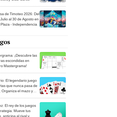
sa de Timoteo 2026: Del
Julio al 30 de Agosto en
Plaza - Independencia
egos
rgrama: ¡Descubre las
ras escondidas en
ro Mastergrama!
rio: El legendario juego
rtas que nunca pasa de
 Organiza el mazo y
stra tu habilidad.
z: El rey de los juegos
trategia. Mueve tus
, anticipa al rival y