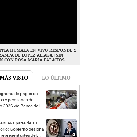
NTA HUMALA EN VIVO RESPONDE Y
RAMPA DE LÓPEZ ALIAGA | SIN
N CON ROSA MARÍA PALACIOS
 MÁS VISTO
LO ÚLTIMO
ograma de pagos de
os y pensiones de
1
o 2026 vía Banco de la
n: conoce las fechas de
ito
enueva parte de su
torio: Gobierno designa
2
s representantes del