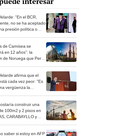
puede interesar
Velarde: “En el BCR,
mente, no se ha aceptado
a presión política o
sarial para la toma de
iones”
as de Camisea se
rá en 12 años”: la
ón de Noruega que Perú
ede ignorar, advierte
to
Velarde afirma que el
está cada vez peor: "Es
una vergüenza la
ión de carencia por el
o per cápita"
costaría construir una
de 100m2 y 2 pisos en
S, CARABAYLLO y
distritos de LIMA
TE
 saber si estoy en AFP