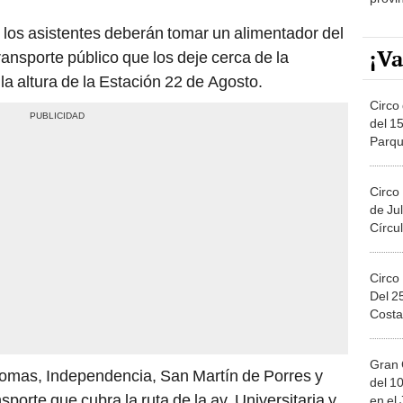
, los asistentes deberán tomar un alimentador del
¡Va
transporte público que los deje cerca de la
la altura de la Estación 22 de Agosto.
Circo 
del 15
Parqu
Migue
Circo
de Jul
Círcul
Circo
Del 2
Costa
Gran 
Comas, Independencia, San Martín de Porres y
del 10
porte que cubra la ruta de la av. Universitaria y
en el