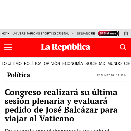
HOY
UNIVERSITARIO VS SPORTING CRISTAL
SINUANO RESULTADOS HOY
CA
LO ÚLTIMO
POLÍTICA
OPINIÓN
ECONOMÍA
SOCIEDAD
MUNDO
CIE
Política
12 Jun 2026 | 17:11 h
Congreso realizará su última
sesión plenaria y evaluará
pedido de José Balcázar para
viajar al Vaticano