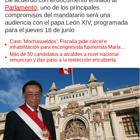
De acuerdo con el documento enviado al
Parlamento
, uno de los principales
compromisos del mandatario será una
audiencia con el papa León XIV, programada
para el jueves 18 de junio.
Caso 'Mochasueldos': Fiscalía pide cárcel e
inhabilitación para excongresista fujimorista María
Cordero Jon Tay
Más de 50 candidatos a alcaldes a nivel nacional
renuncian y dan paso a la reelección encubierta