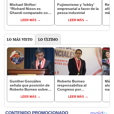
Michael Shifter:
Fujimorismo y ‘lobby’
Retir
“Richard Nixon es
empresarial a favor de la
afili
Ghandi comparado con
pesca industrial
más d
Donald Trump”
fond
LEER MÁS
LEER MÁS
apru
proye
LO MÁS VISTO
LO ÚLTIMO
Gunther Gonzáles
Roberto Burneo
Más d
señala que posición de
responsabiliza al
alcal
Roberto Burneo sobre
Congreso por
nacio
reelección de López
reelección encubierta
dan p
LEER MÁS
LEER MÁS
Aliaga no representan al
de alcaldes
encu
JNE