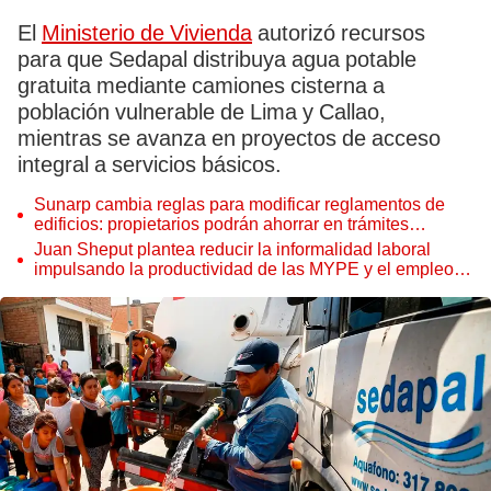
El
Ministerio de Vivienda
autorizó recursos
para que Sedapal distribuya agua potable
gratuita mediante camiones cisterna a
población vulnerable de Lima y Callao,
mientras se avanza en proyectos de acceso
integral a servicios básicos.
Sunarp cambia reglas para modificar reglamentos de
edificios: propietarios podrán ahorrar en trámites
notariales
Juan Sheput plantea reducir la informalidad laboral
impulsando la productividad de las MYPE y el empleo
juvenil