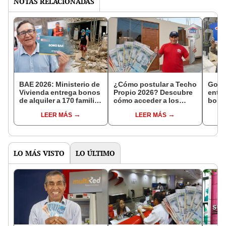
NOTAS RELACIONADAS
BAE 2026: Ministerio de
¿Cómo postular a Techo
Gobi
Vivienda entrega bonos
Propio 2026? Descubre
entre
de alquiler a 170 familias
cómo acceder a los
bono
damnificadas
14.880 bonos del
para 
LEER MÁS
LEER MÁS
Estado y empezar a
vivie
construir tu vivienda
cómo 
benef
Prop
LO MÁS VISTO
LO ÚLTIMO