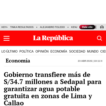
HOY
TINKA RESULTADOS
ALEJANDRO TOLEDO
KENJI FUJIMORI
PRECIO
LO ÚLTIMO
POLÍTICA
OPINIÓN
ECONOMÍA
SOCIEDAD
MUNDO
CIE
Economía
23 Abr 2026 | 18:11 h
Gobierno transfiere más de
S/34.7 millones a Sedapal para
garantizar agua potable
gratuita en zonas de Lima y
Callao