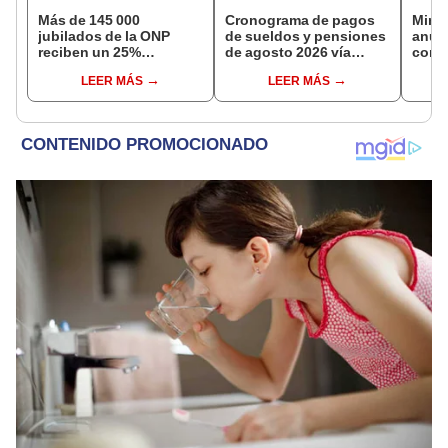
Más de 145 000
Cronograma de pagos
Mini
jubilados de la ONP
de sueldos y pensiones
anun
reciben un 25%
de agosto 2026 vía
comis
adicional en su pensión
Banco de la Nación:
evasi
LEER MÁS
LEER MÁS
en agosto
conoce las fechas de
depósito