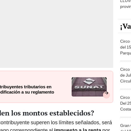
¡Va
Circo 
del 15
Parqu
Migue
Circo
de Jul
Círcul
tribuyentes tributarios en
ificación a su reglamento
Circo
Del 2
Costa
den los montos establecidos?
contribuyente superen los límites señalados, será
Gran 
l pago correspondiente al
impuesto a la renta
por
del 10
en el
nidos en el mes.