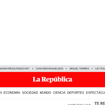
NUANO RESULTADOS HOY
CASO MOCHASUELDOS
MIGUEL TORRES
LEY PU
N
ECONOMÍA
SOCIEDAD
MUNDO
CIENCIA
DEPORTES
ESPECTÁCU
TE R
24 Ene 2025 | 7:42 h