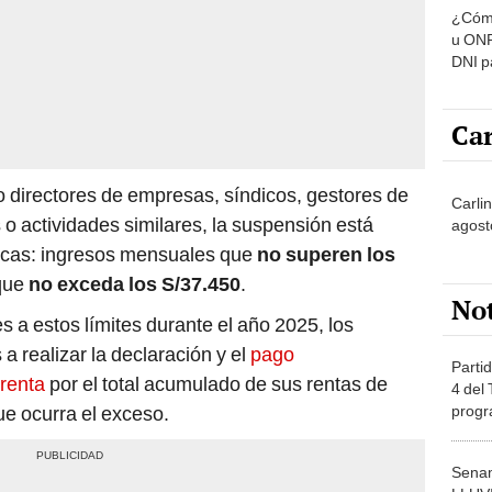
u ONP
DNI p
pensi
Car
 directores de empresas, síndicos, gestores de
Carli
o actividades similares, la suspensión está
agost
ficas: ingresos mensuales que
no superen los
 que
no exceda los S/37.450
.
No
s a estos límites durante el año 2025, los
a realizar la declaración y el
pago
Partid
 renta
por el total acumulado de sus rentas de
4 del
progr
e ocurra el exceso.
dónde
Senam
LLUV
provi