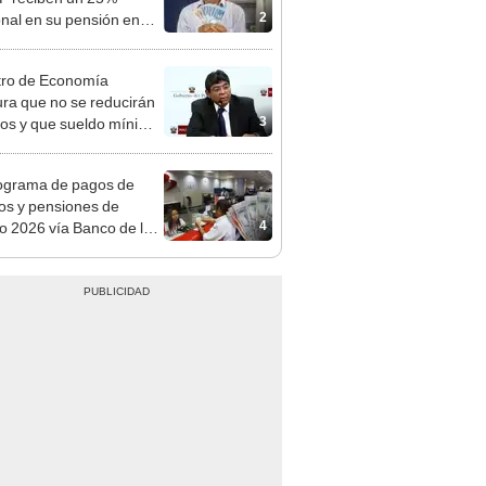
o
tro de Economía
ra que no se reducirán
3
dos y que sueldo mínimo
mentará en dos etapas
ograma de pagos de
os y pensiones de
4
o 2026 vía Banco de la
n: conoce las fechas de
ito