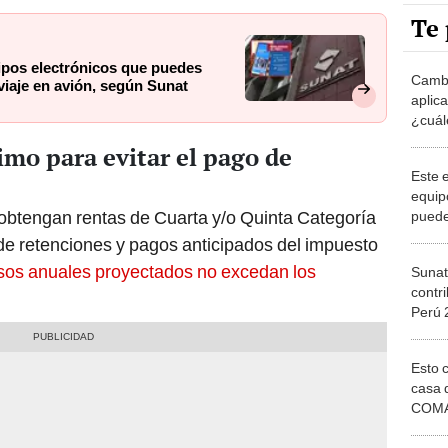
Te 
ipos electrónicos que puedes
Cambi
 viaje en avión, según Sunat
aplic
¿cuál
tendr
mo para evitar el pago de
Este 
equip
 obtengan rentas de Cuarta y/o Quinta Categoría
puede
retorn
de retenciones y pagos anticipados del impuesto
según
sos anuales proyectados no excedan los
Sunat
contri
Perú 
dispu
regla
Esto 
casa 
COMA
otros 
NOR
¿Cómo