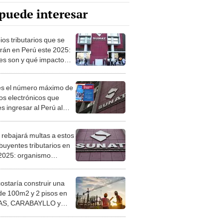
puede interesar
os tributarios que se
arán en Perú este 2025:
es son y qué impacto
án?
es el número máximo de
os electrónicos que
s ingresar al Perú al
ar de un viaje en avión,
 Sunat
 rebajará multas a estos
buyentes tributarios en
2025: organismo
so modificación a su
mento
costaría construir una
de 100m2 y 2 pisos en
S, CARABAYLLO y
distritos de LIMA
TE
 saber si estoy en AFP