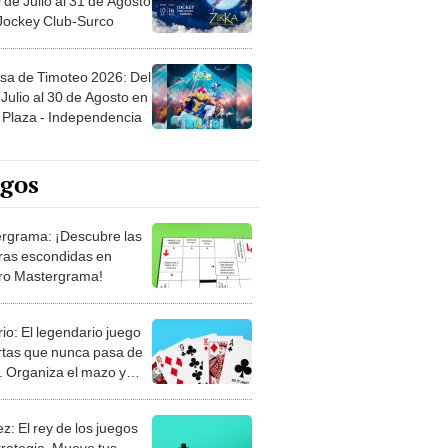
sa de Timoteo 2026: Del
Julio al 30 de Agosto en
Plaza - Independencia
egos
rgrama: ¡Descubre las
ras escondidas en
ro Mastergrama!
rio: El legendario juego
rtas que nunca pasa de
 Organiza el mazo y
stra tu habilidad.
z: El rey de los juegos
trategia. Mueve tus
, anticipa al rival y