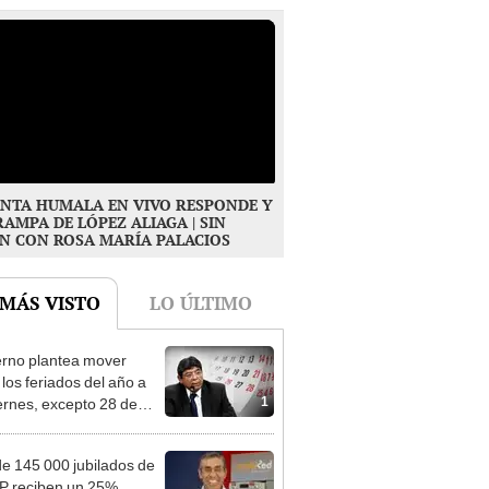
NTA HUMALA EN VIVO RESPONDE Y
RAMPA DE LÓPEZ ALIAGA | SIN
N CON ROSA MARÍA PALACIOS
 MÁS VISTO
LO ÚLTIMO
rno plantea mover
 los feriados del año a
1
iernes, excepto 28 de
, Navidad y Año Nuevo
e 145 000 jubilados de
P reciben un 25%
2
onal en su pensión en