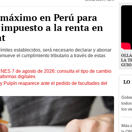
o máximo en Perú para
 impuesto a la renta en
at
límites establecidos, será necesario declarar y abonar
OLLA
mueve el cumplimiento tributario a través de estas
LA T
GUIO
RNES 7 de agosto de 2026: consulta el tipo de cambio
aformas digitales
LO
y Pulpín reaparece ante el pedido de facultades del
Gobie
todos
los v
julio
Más d
la ON
adici