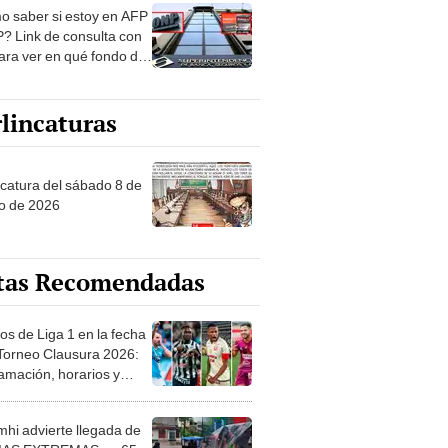
? Link de consulta con
ara ver en qué fondo de
ones estás
lincaturas
ncatura del sábado 8 de
o de 2026
tas Recomendadas
os de Liga 1 en la fecha
 Torneo Clausura 2026:
amación, horarios y
 ver
hi advierte llegada de
IAS EXTREMAS en 65
ncias desde HOY