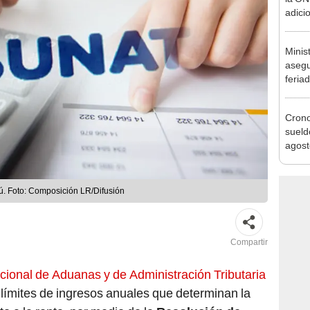
agost
Minis
asegu
feria
se au
Cron
sueld
agost
Nació
depós
ú. Foto: Composición LR/Difusión
Compartir
ional de Aduanas y de Administración Tributaria
s límites de ingresos anuales que determinan la
o a la renta, por medio de la
Resolución de