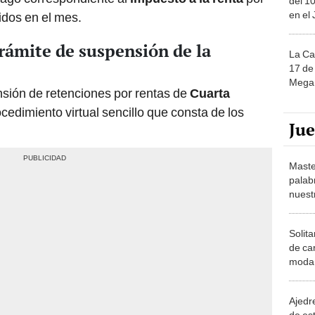
trámite de suspensión de la
La Ca
17 de 
Mega 
ensión de retenciones por rentas de
Cuarta
ocedimiento virtual sencillo que consta de los
Ju
Maste
palab
nuest
Solita
de ca
moda.
demue
Ajedre
de es
piezas