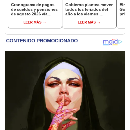
Cronograma de pagos
Gobierno plantea mover
Elme
de sueldos y pensiones
todos los feriados del
Gobi
de agosto 2026 vía
año a los viernes,
priva
Banco de la Nación:
excepto 28 de julio,
afir
LEER MÁS
LEER MÁS
conoce las fechas de
Navidad y Año Nuevo
recup
depósito
renta