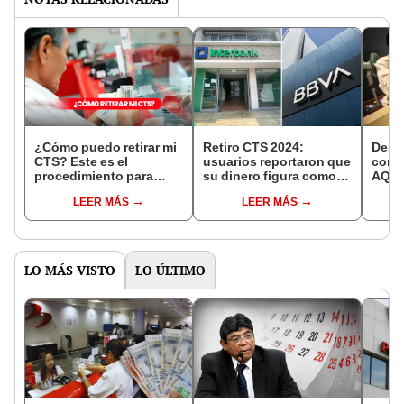
¿Cómo puedo retirar mi
Retiro CTS 2024:
Descu
CTS? Este es el
usuarios reportaron que
con t
procedimiento para
su dinero figura como
AQUÍ 
liberar tu dinero vía
saldo no disponible en
para 
LEER MÁS
LEER MÁS
Interbank, BCP y más
Interbank y BBVA
BBVA
LO MÁS VISTO
LO ÚLTIMO