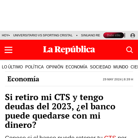
HOY
UNIVERSITARIO VS SPORTING CRISTAL
SINUANO RESULTADOS HOY
CA
LO ÚLTIMO
POLÍTICA
OPINIÓN
ECONOMÍA
SOCIEDAD
MUNDO
CIE
Economía
29 May 2024 | 8:39 h
Si retiro mi CTS y tengo
deudas del 2023, ¿el banco
puede quedarse con mi
dinero?