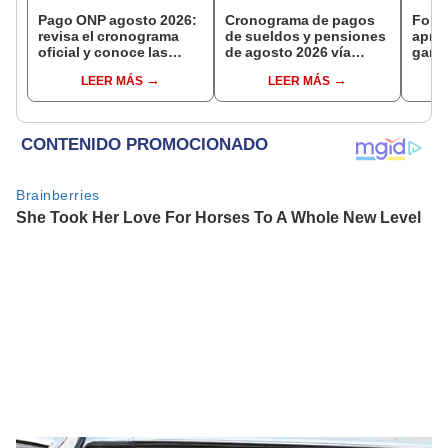
Pago ONP agosto 2026:
Cronograma de pagos
Fona
revisa el cronograma
de sueldos y pensiones
aprue
oficial y conoce las
de agosto 2026 vía
garan
fechas de depósito por
Banco de la Nación:
de ap
LEER MÁS
LEER MÁS
apellido
conoce las fechas de
depósito