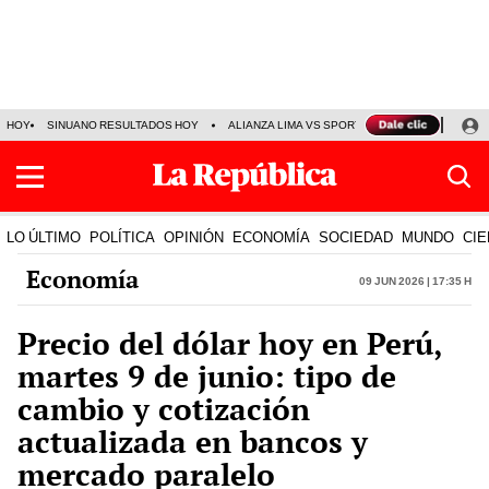
HOY
SINUANO RESULTADOS HOY
ALIANZA LIMA VS SPORT BOYS
JORGE MES
LO ÚLTIMO
POLÍTICA
OPINIÓN
ECONOMÍA
SOCIEDAD
MUNDO
CIE
Economía
09 Jun 2026 | 17:35 h
Precio del dólar hoy en Perú,
martes 9 de junio: tipo de
cambio y cotización
actualizada en bancos y
mercado paralelo