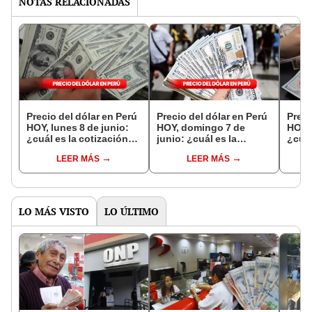
NOTAS RELACIONADAS
Precio del dólar en Perú
Precio del dólar en Perú
Preci
HOY, lunes 8 de junio:
HOY, domingo 7 de
HOY, 
¿cuál es la cotización
junio: ¿cuál es la
¿cuál
del tipo de cambio?
cotización del tipo de
del t
LEER MÁS
LEER MÁS
cambio tras el flash
electoral?
LO MÁS VISTO
LO ÚLTIMO