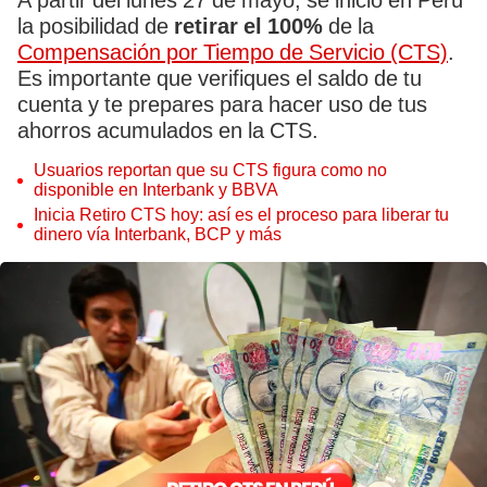
A partir del lunes 27 de mayo, se inició en Perú
la posibilidad de
retirar el 100%
de la
Compensación por Tiempo de Servicio (CTS)
.
Es importante que verifiques el saldo de tu
cuenta y te prepares para hacer uso de tus
ahorros acumulados en la CTS.
Usuarios reportan que su CTS figura como no
disponible en Interbank y BBVA
Inicia Retiro CTS hoy: así es el proceso para liberar tu
dinero vía Interbank, BCP y más