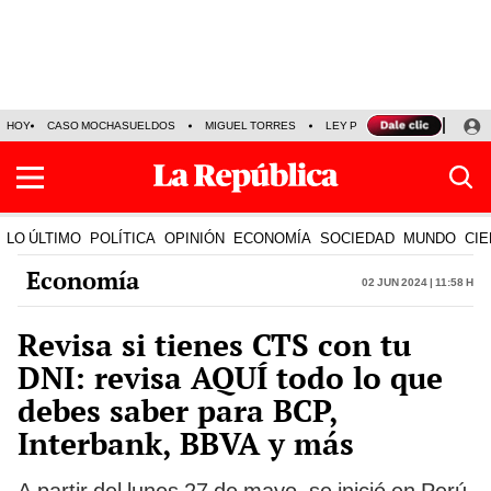
HOY
CASO MOCHASUELDOS
MIGUEL TORRES
LEY PULPÍN
PRECIO DEL
LO ÚLTIMO
POLÍTICA
OPINIÓN
ECONOMÍA
SOCIEDAD
MUNDO
CIE
Economía
02 Jun 2024 | 11:58 h
Revisa si tienes CTS con tu
DNI: revisa AQUÍ todo lo que
debes saber para BCP,
Interbank, BBVA y más