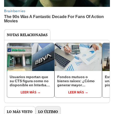
NOTAS RELACIONADAS
Usuarios reportan que
Fondos mutuos o
Esto 
su CTS figura como no
bienes raíces: ¿Cómo
una c
disponible en Interbank
generar mayor
piso
y BBVA
rentabilidad de la CTS?
CARA
LEER MÁS
LEER MÁS
distr
NOR
LO MÁS VISTO
LO ÚLTIMO