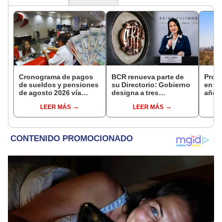
Cronograma de pagos
BCR renueva parte de
Prod
de sueldos y pensiones
su Directorio: Gobierno
en Pe
de agosto 2026 vía
designa a tres
año 
Banco de la Nación:
representantes del
recup
LEER MÁS
LEER MÁS
conoce las fechas de
Ejecutivo
depósito