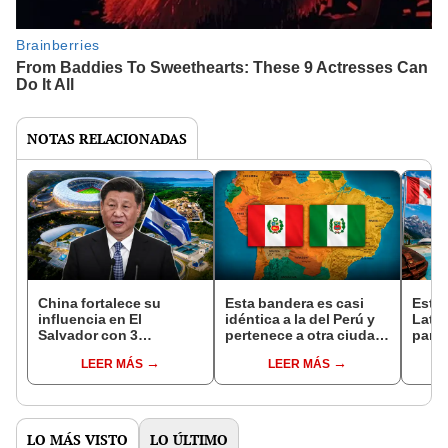
NOTAS RELACIONADAS
China fortalece su
Esta bandera es casi
Estos
influencia en El
idéntica a la del Perú y
Latin
Salvador con 3
pertenece a otra ciudad
para 
megaproyectos,
de América Latina
EE.UU
LEER MÁS
LEER MÁS
incluido el esperado
desde hace más de 50
del M
estadio nacional que
años
estaría listo en 2027
LO MÁS VISTO
LO ÚLTIMO