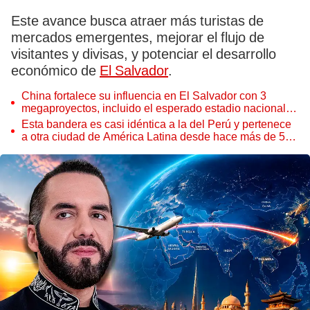
Este avance busca atraer más turistas de
mercados emergentes, mejorar el flujo de
visitantes y divisas, y potenciar el desarrollo
económico de
El Salvador
.
China fortalece su influencia en El Salvador con 3
megaproyectos, incluido el esperado estadio nacional
que estaría listo en 2027
Esta bandera es casi idéntica a la del Perú y pertenece
a otra ciudad de América Latina desde hace más de 50
años