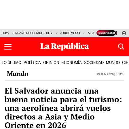
HOY
SINUANO RESULTADOS HOY
JORGE MESSI
ALIANZA LIMA VS SPORT BO
LO ÚLTIMO
POLÍTICA
OPINIÓN
ECONOMÍA
SOCIEDAD
MUNDO
CIE
Mundo
13 Jun 2026 | 5:12 h
El Salvador anuncia una
buena noticia para el turismo:
una aerolínea abrirá vuelos
directos a Asia y Medio
Oriente en 2026