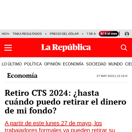
HOY
TINKA RESULTADOS
PRECIO DEL DÓLAR
7 DE AGOSTO
OLLANTA H
LO ÚLTIMO
POLÍTICA
OPINIÓN
ECONOMÍA
SOCIEDAD
MUNDO
CIE
Economía
27 May 2024 | 12:16 h
Retiro CTS 2024: ¿hasta
cuándo puedo retirar el dinero
de mi fondo?
A partir de este lunes 27 de mayo, los
trabajadores formales ya pueden retirar su