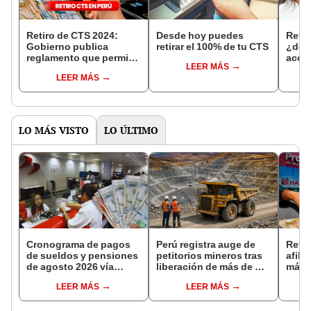
Retiro de CTS 2024:
Desde hoy puedes
Retir
Gobierno publica
retirar el 100% de tu CTS
¿des
reglamento que permite
acced
LEER MÁS
el acceso de fondos
Todo 
LEER MÁS
hasta diciembre
LO MÁS VISTO
LO ÚLTIMO
Cronograma de pagos
Perú registra auge de
Retir
de sueldos y pensiones
petitorios mineros tras
afili
de agosto 2026 vía
liberación de más de mil
más d
Banco de la Nación:
concesiones para
fond
LEER MÁS
LEER MÁS
conoce las fechas de
explorar cobre y oro
apru
depósito
proye