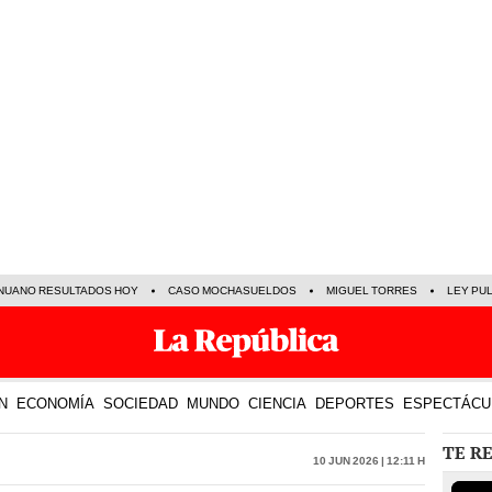
NUANO RESULTADOS HOY
CASO MOCHASUELDOS
MIGUEL TORRES
LEY PU
N
ECONOMÍA
SOCIEDAD
MUNDO
CIENCIA
DEPORTES
ESPECTÁCU
TE R
10 Jun 2026 | 12:11 h