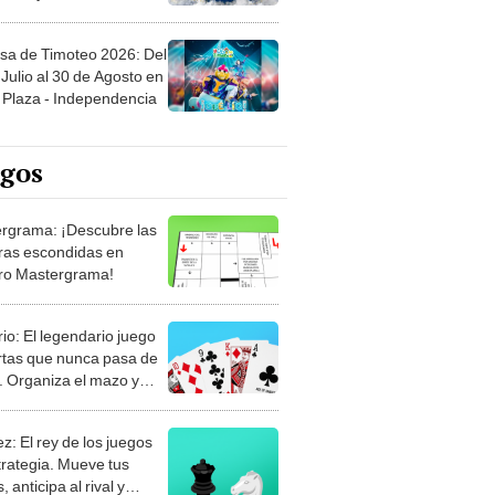
sa de Timoteo 2026: Del
Julio al 30 de Agosto en
Plaza - Independencia
egos
rgrama: ¡Descubre las
ras escondidas en
ro Mastergrama!
rio: El legendario juego
rtas que nunca pasa de
 Organiza el mazo y
stra tu habilidad.
z: El rey de los juegos
trategia. Mueve tus
, anticipa al rival y