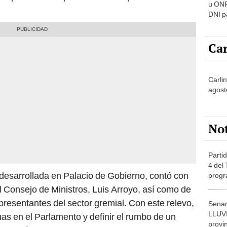
u ONP
DNI p
pensi
Car
Carlin
agost
No
Partid
4 del
desarrollada en Palacio de Gobierno, contó con
progr
dónde
el Consejo de Ministros, Luis Arroyo, así como de
presentantes del sector gremial. Con este relevo,
Senam
LLUV
as en el Parlamento y definir el rumbo de un
provi