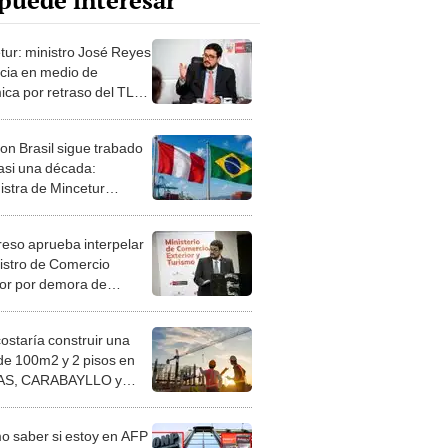
puede interesar
tur: ministro José Reyes
cia en medio de
ica por retraso del TLC
Perú y Brasil
on Brasil sigue trabado
casi una década:
istra de Mincetur
te riesgos de acelerar el
rdo
eso aprueba interpelar
nistro de Comercio
ior por demora de
do comercial con Brasil
costaría construir una
de 100m2 y 2 pisos en
S, CARABAYLLO y
distritos de LIMA
TE
 saber si estoy en AFP