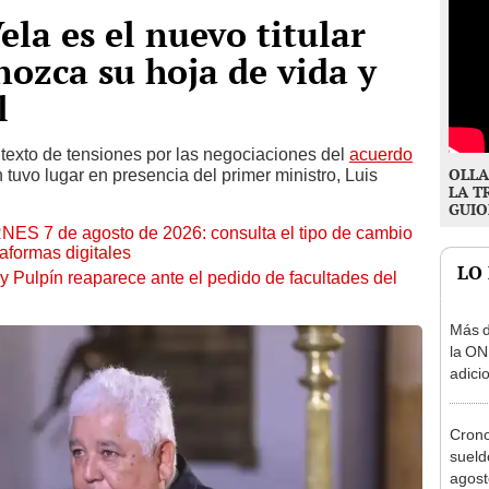
la es el nuevo titular
nozca su hoja de vida y
l
ontexto de tensiones por las negociaciones del
acuerdo
OLLA
 tuvo lugar en presencia del primer ministro, Luis
LA T
GUIO
RNES 7 de agosto de 2026: consulta el tipo de cambio
aformas digitales
LO
y Pulpín reaparece ante el pedido de facultades del
Más d
la ON
adici
agost
Cron
sueld
agost