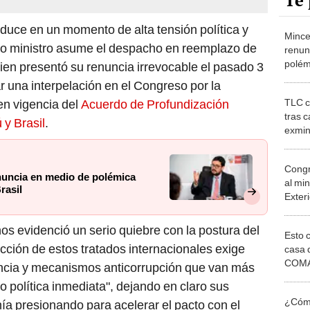
Te 
duce en un momento de alta tensión política y
Mince
evo ministro asume el despacho en reemplazo de
renun
polém
uien presentó su renuncia irrevocable el pasado 3
entre 
ar una interpelación en el Congreso por la
TLC c
en vigencia del
Acuerdo de Profundización
tras 
y Brasil
.
exmin
advier
acue
Congr
nuncia en medio de polémica
al mi
rasil
Exter
acuer
os evidenció un serio quiebre con la postura del
Esto 
ucción de estos tratados internacionales exige
casa 
COMA
rencia y mecanismos anticorrupción que van más
otros 
 o política inmediata", dejando en claro sus
NOR
¿Cómo
a presionando para acelerar el pacto con el