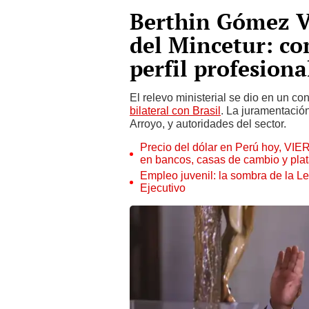
Berthin Gómez Ve
del Mincetur: co
perfil profesiona
El relevo ministerial se dio en un c
bilateral con Brasil
. La juramentación
Arroyo, y autoridades del sector.
Precio del dólar en Perú hoy, VIE
en bancos, casas de cambio y plat
Empleo juvenil: la sombra de la Le
Ejecutivo