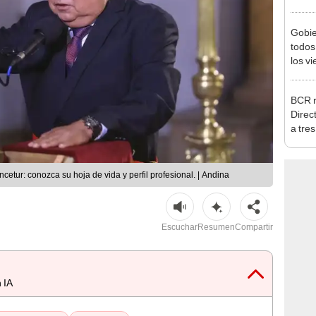
Nació
depós
Gobie
todos
los v
julio
BCR r
Direc
a tre
Ejecu
ncetur: conozca su hoja de vida y perfil profesional. | Andina
Escuchar
Resumen
Compartir
 IA