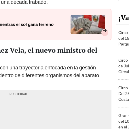
si una década trabado.
¡Va
ientras el sol gana terreno
Circo 
del 15
Parqu
z Vela, el nuevo ministro del
Migue
Circo
de Jul
a con una trayectoria enfocada en la gestión
Círcul
 dentro de diferentes organismos del aparato
Circo
Del 2
Costa
Gran 
del 10
en el