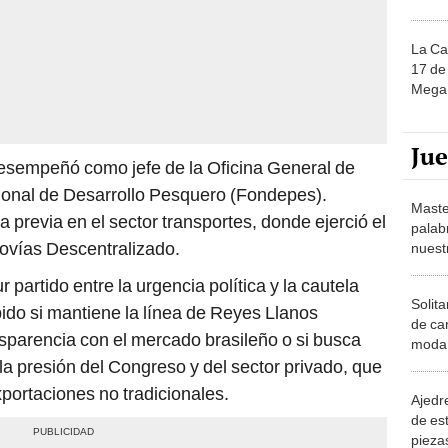
La Ca
17 de 
Mega 
Ju
esempeñó como jefe de la Oficina General de
ional de Desarrollo Pesquero (Fondepes).
Maste
previa en el sector transportes, donde ejerció el
palab
rovías Descentralizado.
nuest
r partido entre la urgencia política y la cautela
Solita
pido si mantiene la línea de Reyes Llanos
de ca
nsparencia con el mercado brasileño o si busca
moda.
demue
la presión del Congreso y del sector privado, que
xportaciones no tradicionales.
Ajedre
de es
piezas