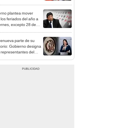
n: conoce las fechas de
ito
rno plantea mover
 los feriados del año a
3
iernes, excepto 28 de
, Navidad y Año Nuevo
enueva parte de su
torio: Gobierno designa
4
s representantes del
tivo