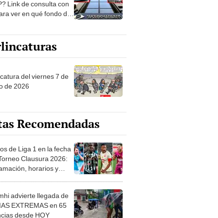
? Link de consulta con
ara ver en qué fondo de
ones estás
lincaturas
catura del viernes 7 de
o de 2026
tas Recomendadas
os de Liga 1 en la fecha
 Torneo Clausura 2026:
amación, horarios y
 ver
hi advierte llegada de
IAS EXTREMAS en 65
ncias desde HOY