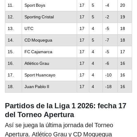
11.
Sport Boys
17
5
-4
20
12.
Sporting Cristal
17
5
-2
19
13.
UTC
17
4
-5
18
14.
CD Moquegua
17
5
-7
18
15.
FC Cajamarca
17
4
-5
17
16.
Atlético Grau
17
4
-6
16
17.
Sport Huancayo
17
4
-10
16
18.
Juan Pablo II
17
4
-18
16
Partidos de la Liga 1 2026: fecha 17
del Torneo Apertura
Así se juega la última jornada del Torneo
Apertura. Atlético Grau y CD Moquegua