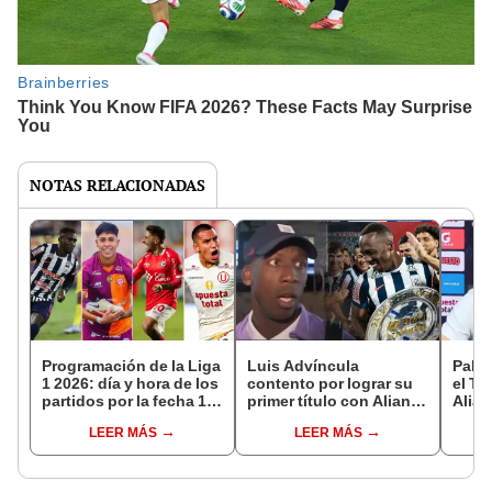
NOTAS RELACIONADAS
Programación de la Liga
Luis Advíncula
Pablo
1 2026: día y hora de los
contento por lograr su
el To
partidos por la fecha 17
primer título con Alianza
Alia
del Torneo Apertura
Lima, pero aclara: "Aún
se le
LEER MÁS
LEER MÁS
no conseguimos nada"
much
foto"