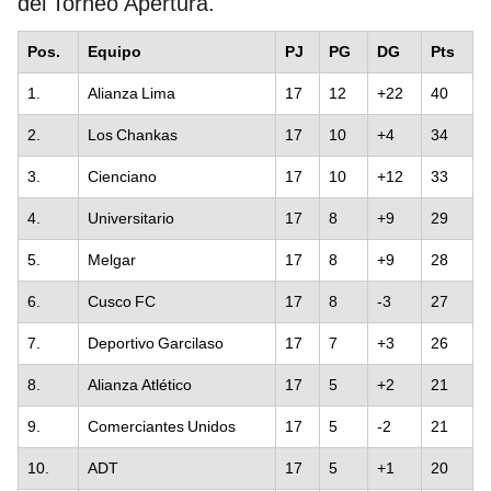
del Torneo Apertura.
Pos.
Equipo
PJ
PG
DG
Pts
1.
Alianza Lima
17
12
+22
40
2.
Los Chankas
17
10
+4
34
3.
Cienciano
17
10
+12
33
4.
Universitario
17
8
+9
29
5.
Melgar
17
8
+9
28
6.
Cusco FC
17
8
-3
27
7.
Deportivo Garcilaso
17
7
+3
26
8.
Alianza Atlético
17
5
+2
21
9.
Comerciantes Unidos
17
5
-2
21
10.
ADT
17
5
+1
20