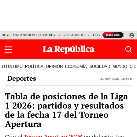
HOY
SINUANO RESULTADOS HOY
7 DE AGOSTO
OLLANTA HUMALA
PAPA
LO ÚLTIMO
POLÍTICA
OPINIÓN
ECONOMÍA
SOCIEDAD
MUNDO
CIE
Deportes
31 May 2026 | 18:58 h
Tabla de posiciones de la Liga
1 2026: partidos y resultados
de la fecha 17 del Torneo
Apertura