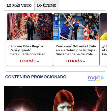
LO MÁS VISTO
LO ÚLTIMO
Simone Biles llegó a
Perú cayó 3-0 ante Chile
¿Seg
Perú y quedó
en su debut por la Copa
el ar
maravillada con Cusco:
Sudamericana de Vóley
Galle
"Estoy encantada con
Masculino 2026
su fu
LEER MÁS
LEER MÁS
lo hermoso que es este
sele
país"
sient