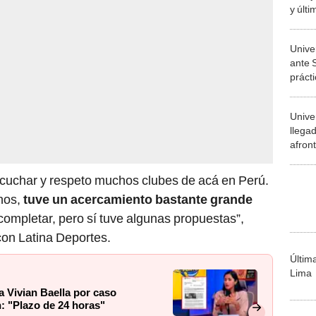
y últ
Univer
ante S
práct
Torne
Univer
llega
afront
Liber
histor
scuchar y respeto muchos clubes de acá en Perú.
nos,
tuve un acercamiento bastante grande
 completar, pero sí tuve algunas propuestas”,
 con Latina Deportes.
Últim
Lima
 Vivian Baella por caso
n: "Plazo de 24 horas"