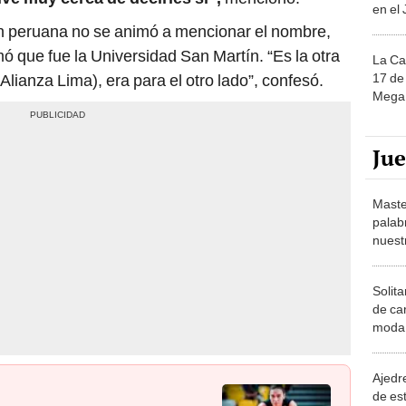
en el
ión peruana no se animó a mencionar el nombre,
ó que fue la Universidad San Martín. “Es la otra
La Ca
17 de 
Alianza Lima), era para el otro lado”, confesó.
Mega 
Ju
Maste
palab
nuest
Solita
de ca
moda.
demue
Ajedre
de es