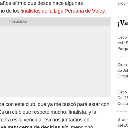
 años afirmó que desde hace algunas
provi
no de los
finalistas de la Liga Peruana de Vóley.
¡Va
Circo 
del 15
Parqu
Migue
Circo
de Jul
Círcul
Circo
Del 2
Costa
ba con este club, que ya me buscó para estar con
s un club que respeto mucho, finalista, y la
ercera es la vencida’. Ya nos juntamos en
Gran 
del 10
ve muy cerca de decirles sí”,
mencionó.