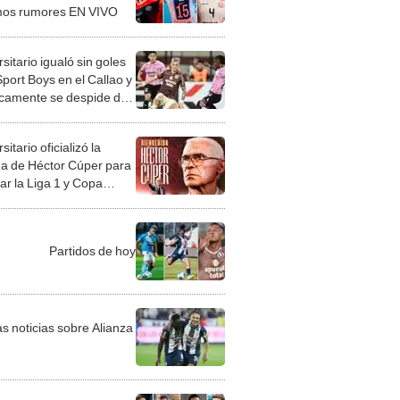
imos rumores EN VIVO
sitario igualó sin goles
port Boys en el Callao y
icamente se despide del
o Apertura 2026
sitario oficializó la
da de Héctor Cúper para
ar la Liga 1 y Copa
tadores: "Escribamos la
ia juntos"
Partidos de hoy
as noticias sobre Alianza