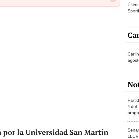
Últim
Sporti
Car
Carlin
agost
No
Partid
4 del
progr
dónde
a por la Universidad San Martín
Senam
LLUV