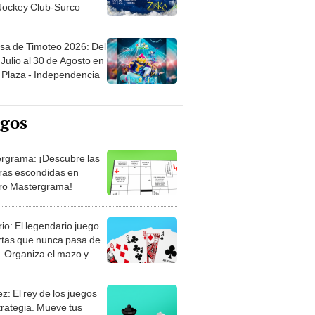
 Jockey Club-Surco
sa de Timoteo 2026: Del
Julio al 30 de Agosto en
Plaza - Independencia
egos
rgrama: ¡Descubre las
ras escondidas en
ro Mastergrama!
rio: El legendario juego
rtas que nunca pasa de
 Organiza el mazo y
stra tu habilidad.
z: El rey de los juegos
trategia. Mueve tus