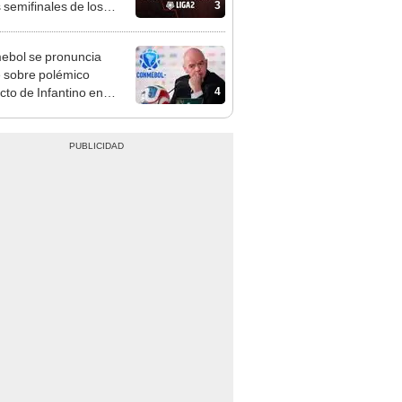
3
s semifinales de los
ffs de ascenso?
bol se pronuncia
e sobre polémico
4
cto de Infantino en
"Primero está el fútbol"