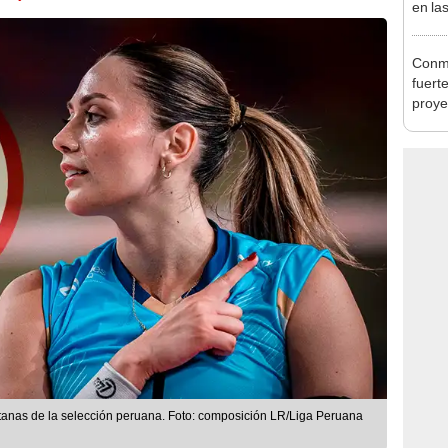
en la
playo
Conme
fuert
proye
FIFA: 
itanas de la selección peruana. Foto: composición LR/Liga Peruana