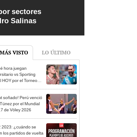
por sectores
dro Salinas
 MÁS VISTO
LO ÚLTIMO
é hora juegan
rsitario vs Sporting
1
al HOY por el Torneo
ura de la Liga 1 2026?
t soñado! Perú venció
 Túnez por el Mundial
2
7 de Vóley 2026
2 2023: ¿cuándo se
n los partidos de vuelta