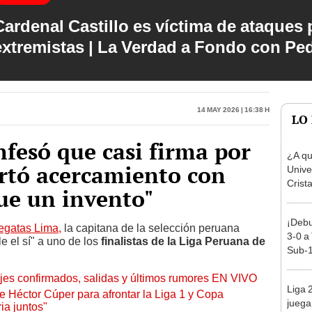
Cardenal Castillo es víctima de ataques 
extremistas | La Verdad a Fondo con Pe
14 May 2026 | 16:38 h
LO
fesó que casi firma por
¿A qu
artó acercamiento con
Unive
Crist
Fue un invento"
Claus
¡Debu
egatas Lima,
la capitana de la selección peruana
3-0 a
e el sí" a uno de los
finalistas de la Liga Peruana de
Sub-1
jes confirmados, salidas y últimos rumores EN VIVO
Liga 
 de Héctor Cúper para afrontar la Liga 1 y Copa
juega
ia juntos"