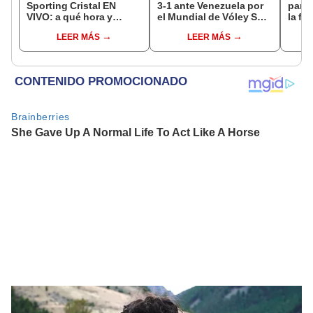
Sporting Cristal EN
3-1 ante Venezuela por
parti
VIVO: a qué hora y
el Mundial de Vóley Sub
la fe
dónde ver el partido de
17
Claus
LEER MÁS
LEER MÁS
hoy por el Torneo
del 
Clausura de la Liga 1
2026