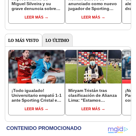
Miguel Silveira y su
anunciado como nuevo
alert
grave denuncia sobre
jugador de Sporting
dramá
jugadores de
Cristal para afrontar el
patro
LEER MÁS
LEER MÁS
Universitario: "Hay 2 o 3
Torneo Clausura y Copa
depo
que hacen la
Sudamericana:
alineación"
"Bienvenido al Rímac,
Pirata"
LO MÁS VISTO
LO ÚLTIMO
¡Todo igualado!
Miryam Tristán tras
¡No s
Universitario empató 1-1
clasificación de Alianza
Pach
ante Sporting Cristal en
Lima: “Estamos
con T
el estadio Monumental
haciendo historia”
MX
LEER MÁS
LEER MÁS
por el Torneo Clausura
de la Liga 1 2026