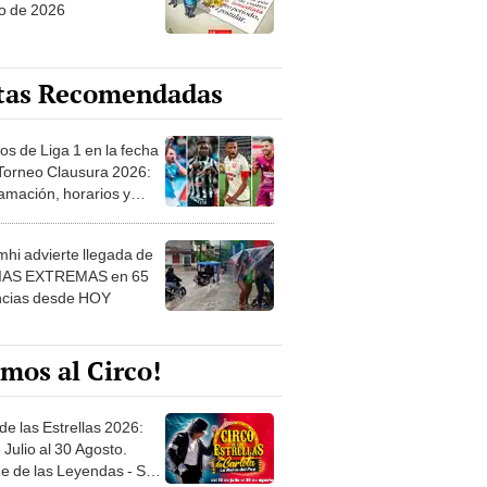
o de 2026
tas Recomendadas
os de Liga 1 en la fecha
 Torneo Clausura 2026:
amación, horarios y
 ver
hi advierte llegada de
IAS EXTREMAS en 65
ncias desde HOY
mos al Circo!
de las Estrellas 2026:
 Julio al 30 Agosto.
e de las Leyendas - San