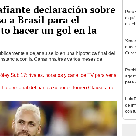
fiante declaración sobre
Perú 
o a Brasil para el
a qué
el deb
o hacer un gol en la
Mundi
2026
Simon
quedó
Cusco
licamente a dejar su sello en una hipotética final del
 instancia con la Canarinha tras varios meses de
lo he
Parti
óley Sub 17: rivales, horarios y canal de TV para ver a
agost
para 
ía, hora y canal del partidazo por el Torneo Clausura de
Luis 
de In
con f
en M