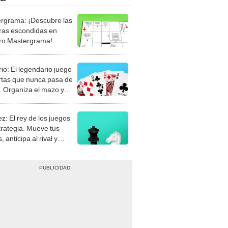
rgrama: ¡Descubre las
ras escondidas en
ro Mastergrama!
rio: El legendario juego
rtas que nunca pasa de
 Organiza el mazo y
stra tu habilidad.
z: El rey de los juegos
trategia. Mueve tus
, anticipa al rival y
gue el jaque mate.