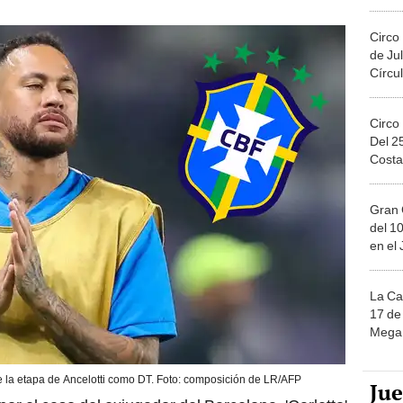
Migue
Circo
de Jul
Círcul
Circo
Del 2
Costa
Gran 
del 10
en el
La Ca
17 de 
Mega 
la etapa de Ancelotti como DT. Foto: composición de LR/AFP
Ju