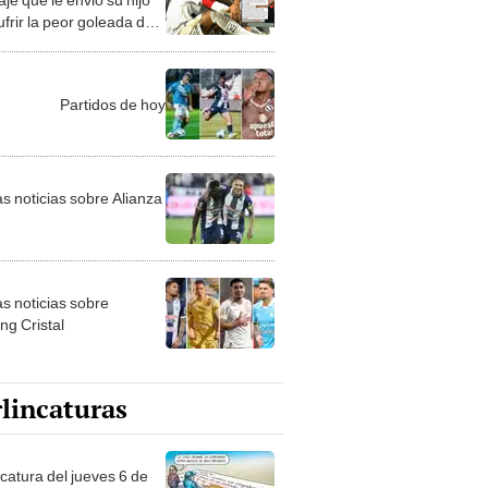
ufrir la peor goleada de
rrera: "Siempre estaré a
o"
Partidos de hoy
as noticias sobre Alianza
as noticias sobre
ng Cristal
lincaturas
ncatura del jueves 6 de