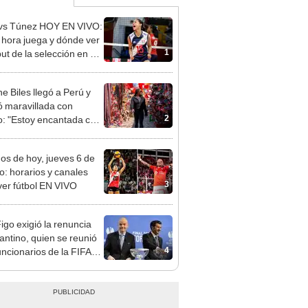
vs Túnez HOY EN VIVO:
 hora juega y dónde ver
1
ut de la selección en el
al Sub 17 de Vóley
e Biles llegó a Perú y
 maravillada con
2
: "Estoy encantada con
rmoso que es este país"
dos de hoy, jueves 6 de
o: horarios y canales
3
ver fútbol EN VIVO
Figo exigió la renuncia
fantino, quien se reunió
4
uncionarios de la FIFA
arruecos