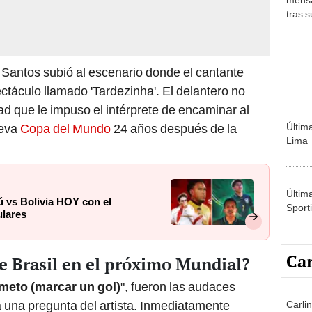
tras s
su ca
tu lad
el Santos subió al escenario donde el cantante
ctáculo llamado 'Tardezinha'. El delantero no
ad que le impuso el intérprete de encaminar al
Últim
ueva
Copa del Mundo
24 años después de la
Lima
Últim
 vs Bolivia HOY con el
Sporti
ulares
Car
e Brasil en el próximo Mundial?
rometo (marcar un gol)
", fueron las audaces
a una pregunta del artista. Inmediatamente
Carli