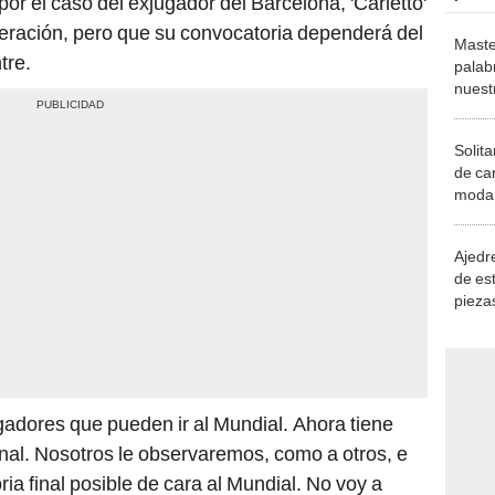
or el caso del exjugador del Barcelona, 'Carletto'
deración, pero que su convocatoria dependerá del
Maste
tre.
palab
nuest
Solita
de ca
moda.
demue
Ajedre
de es
piezas
consi
ugadores que pueden ir al Mundial. Ahora tiene
 final. Nosotros le observaremos, como a otros, e
ria final posible de cara al Mundial. No voy a