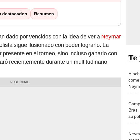
s destacados
Resumen
 dado por vencidos con la idea de ver a
Neymar
bolista sigue ilusionado con poder lograrlo. La
r presente en el torneo, sino incluso ganarlo con
Te 
claró recientemente durante un multitudinario
Hinch
comen
Neyma
Santo
"Volvi
Camp
Brasi
su po
"No s
nadie
Neyma
mensa