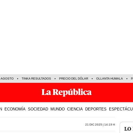
E AGOSTO
TINKA RESULTADOS
PRECIO DEL DÓLAR
OLLANTA HUMALA
P
N
ECONOMÍA
SOCIEDAD
MUNDO
CIENCIA
DEPORTES
ESPECTÁCU
21 Dic 2025 | 14:19 h
LO