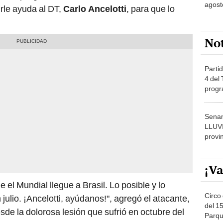
agost
rle ayuda al DT,
Carlo Ancelotti
, para que lo
No
Partid
4 del
progr
dónde
Senam
LLUV
provi
¡Va
 el Mundial llegue a Brasil. Lo posible y lo
Circo 
julio. ¡Ancelotti, ayúdanos!", agregó el atacante,
del 15
de la dolorosa lesión que sufrió en octubre del
Parqu