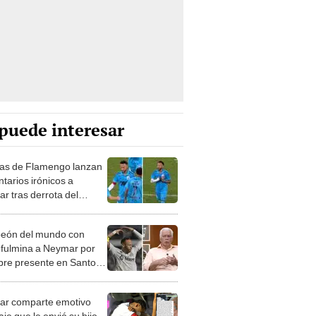
puede interesar
as de Flamengo lanzan
tarios irónicos a
r tras derrota del
s en zona de descenso:
ste para jugar en la B"
eón del mundo con
l fulmina a Neymar por
bre presente en Santos:
irve de ejemplo para
"
r comparte emotivo
je que le envió su hijo