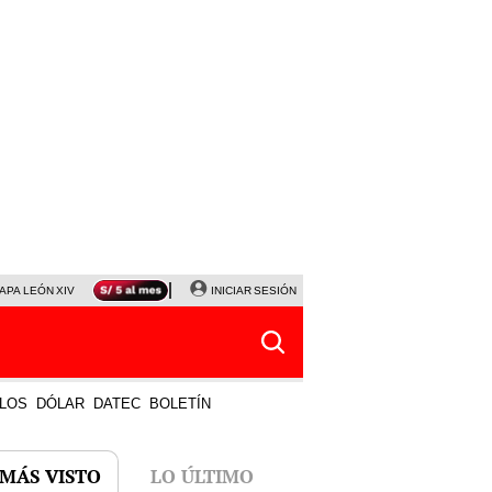
APA LEÓN XIV
NALDY SALDAÑA
INICIAR SESIÓN
LA BELLA LUZ
MAGALY MEDINA
HORÓS
LOS
DÓLAR
DATEC
BOLETÍN
 MÁS VISTO
LO ÚLTIMO