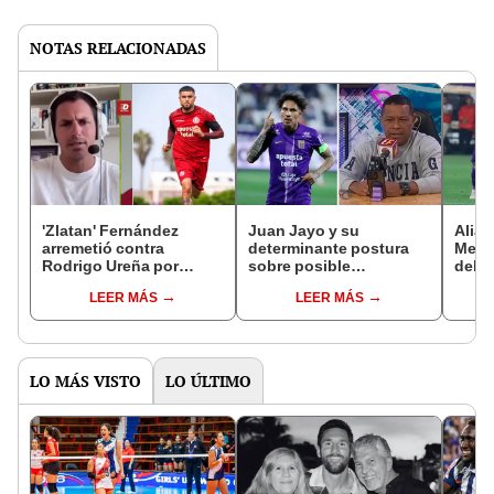
NOTAS RELACIONADAS
'Zlatan' Fernández
Juan Jayo y su
Alian
arremetió contra
determinante postura
Melga
Rodrigo Ureña por
sobre posible
del p
declaraciones sobre
renovación de Paolo
17 de
LEER MÁS
LEER MÁS
Alianza Lima: "Ten
Guerrero: “Traer una
respeto"
persona que pueda
pelearle el puesto”
LO MÁS VISTO
LO ÚLTIMO