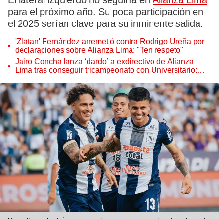
El lateral izquierdo no seguiría en
Alianza Lima
para el próximo año. Su poca participación en
el 2025 serían clave para su inminente salida.
'Zlatan' Fernández arremetió contra Rodrigo Ureña por
declaraciones sobre Alianza Lima: "Ten respeto"
Jairo Concha lanza ‘dardo’ a exdirectivo de Alianza
Lima tras conseguir tricampeonato con Universitario:
“Gracias a Marioni estoy acá”