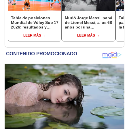
Tabla de posiciones
Murió Jorge Messi, papá
Tabla
Mundial de Vóley Sub 17
de Lionel Messi, a los 68
parti
2026: resultados y
años por una
la fe
partidos de Perú en fase
complicada enfermedad
Claus
LEER MÁS
LEER MÁS
de grupos
del 