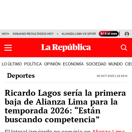
HOY
SINUANO RESULTADOS HOY
ALIANZA LIMA VS SPORT BOYS
JORGE MES
LO ÚLTIMO
POLÍTICA
OPINIÓN
ECONOMÍA
SOCIEDAD
MUNDO
CIE
Deportes
30 Oct 2025 | 16:05 h
Ricardo Lagos sería la primera
baja de Alianza Lima para la
temporada 2026: “Están
buscando competencia”