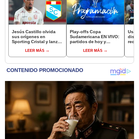
Jesús Castillo olvida
Play-offs Copa
Usain
sus orígenes en
Sudamericana EN VIVO:
dista
Sporting Cristal y lanzó
partidos de hoy y
recor
picante mensaje tras
canales para ver el
en l
LEER MÁS
LEER MÁS
triunfo de Universitario:
torneo
Olím
"Demostrando de qué
estamos hechos"