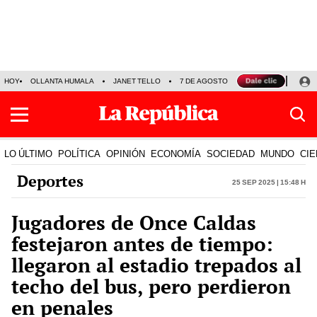
HOY
OLLANTA HUMALA
JANET TELLO
7 DE AGOSTO
TINKA RESULTADOS
LO ÚLTIMO
POLÍTICA
OPINIÓN
ECONOMÍA
SOCIEDAD
MUNDO
CIE
Deportes
25 Sep 2025 | 15:48 h
Jugadores de Once Caldas
festejaron antes de tiempo:
llegaron al estadio trepados al
techo del bus, pero perdieron
en penales