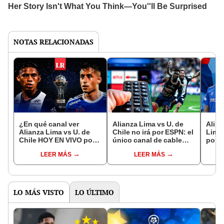
NOTAS RELACIONADAS
¿En qué canal ver
Alianza Lima vs U. de
Aline
Alianza Lima vs U. de
Chile no irá por ESPN: el
Lima 
Chile HOY EN VIVO por
único canal de cable
por c
los cuartos de final de la
que transmitirá en
la C
LEER MÁS
LEER MÁS
Copa Sudamericana
exclusiva el partido de
2025
2025?
Copa Sudamericana
LO MÁS VISTO
LO ÚLTIMO