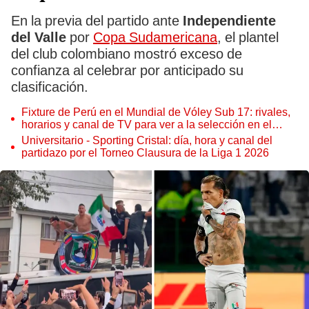
En la previa del partido ante
Independiente
del Valle
por
Copa Sudamericana
, el plantel
del club colombiano mostró exceso de
confianza al celebrar por anticipado su
clasificación.
Fixture de Perú en el Mundial de Vóley Sub 17: rivales,
horarios y canal de TV para ver a la selección en el
torneo
Universitario - Sporting Cristal: día, hora y canal del
partidazo por el Torneo Clausura de la Liga 1 2026