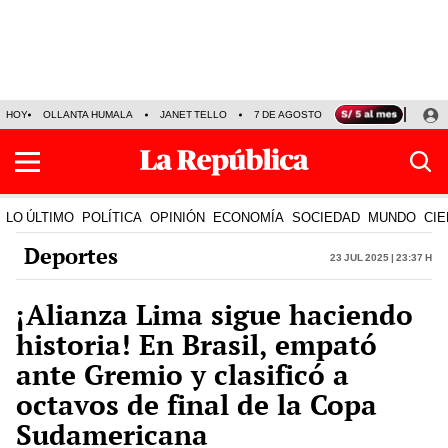
HOY
OLLANTA HUMALA
JANET TELLO
7 DE AGOSTO
TINKA RESULTADOS
LO ÚLTIMO
POLÍTICA
OPINIÓN
ECONOMÍA
SOCIEDAD
MUNDO
CIE
Deportes
23 Jul 2025 | 23:37 h
¡Alianza Lima sigue haciendo
historia! En Brasil, empató
ante Gremio y clasificó a
octavos de final de la Copa
Sudamericana