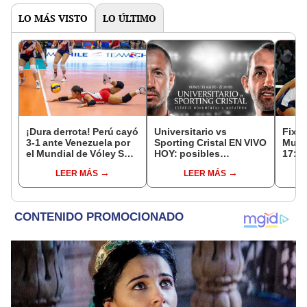
LO MÁS VISTO
LO ÚLTIMO
¡Dura derrota! Perú cayó
Universitario vs
Fixtu
3-1 ante Venezuela por
Sporting Cristal EN VIVO
Mund
el Mundial de Vóley Sub
HOY: posibles
17: r
17
alineaciones,
canal
LEER MÁS
LEER MÁS
pronóstico, hora y canal
selec
dónde ver partido por el
Torneo Clausura 2026