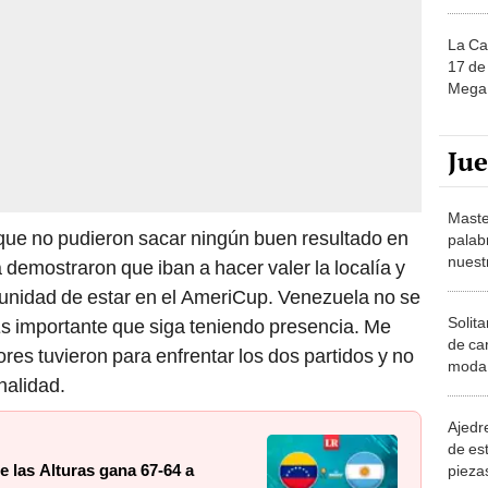
La Ca
17 de 
Mega 
Ju
Maste
e que no pudieron sacar ningún buen resultado en
palab
nuest
 demostraron que iban a hacer valer la localía y
rtunidad de estar en el AmeriCup. Venezuela no se
Solita
Es importante que siga teniendo presencia. Me
de ca
res tuvieron para enfrentar los dos partidos y no
moda.
nalidad.
demue
Ajedre
de es
e las Alturas gana 67-64 a
piezas