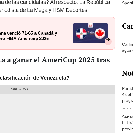
una de las candidatas? Al respecto, La República
Sporti
eriodista de La Mega y HSM Deportes.
Car
ana venció 71-65 a Canadá y
torio FIBA Americup 2025
Carli
agost
ta a ganar el AmeriCup 2025 tras
No
clasificación de Venezuela?
Partid
4 del
progr
dónde
Senam
LLUV
provi