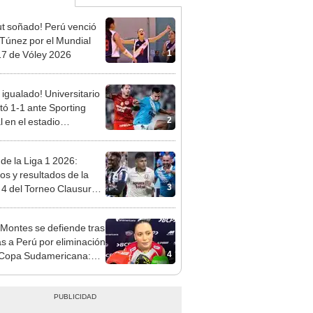
t soñado! Perú venció
 Túnez por el Mundial
1
7 de Vóley 2026
 igualado! Universitario
ó 1-1 ante Sporting
2
l en el estadio
ental por el Torneo
ura de la Liga 1 2026
 de la Liga 1 2026:
dos y resultados de la
3
 4 del Torneo Clausura y
iones del Acumulado
 Montes se defiende tras
cas a Perú por eliminación
4
 Copa Sudamericana:
s las que decimos sí a
onvocatorias"