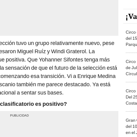
¡Va
Circo 
del 15
elección tuvo un grupo relativamente nuevo, pese
Parqu
Migue
esaron Miguel Ruíz y Windi Graterol. La
fue positiva. Que Yohanner Sifontes tenga más
Circo
a sensación de que el futuro de la selección está
de Jul
Círcul
comenzando esa transición. Vi a Enrique Medina
Ascanio también me parece destacado. Ya está
Circo
ional a sentar sus bases.
Del 2
Costa
lasificatorio es positivo?
Gran 
del 10
en el