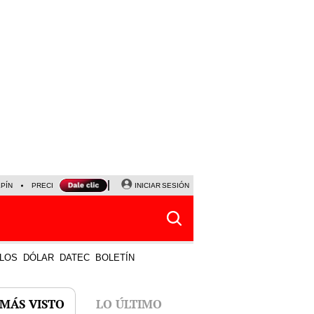
LPÍN
PRECIO DEL DÓLAR
CORTE DE LUZ
INICIAR SESIÓN
VIERNES 7 DE AGOSTO
ALBER
LOS
DÓLAR
DATEC
BOLETÍN
 MÁS VISTO
LO ÚLTIMO