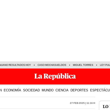
NUANO RESULTADOS HOY
CASO MOCHASUELDOS
MIGUEL TORRES
LEY PU
N
ECONOMÍA
SOCIEDAD
MUNDO
CIENCIA
DEPORTES
ESPECTÁCU
27 Feb 2025 | 11:16 h
LO