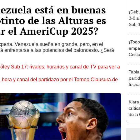
nezuela está en buenas
¡Debu
tinto de las Alturas es
3-0 a
Sub-1
ar el AmeriCup 2025?
¡Todo
experta. Venezuela sueña en grande, pero, en el
empat
 enfrentarse a las potencias del baloncesto. ¿Será
Crista
Monum
óley Sub 17: rivales, horarios y canal de TV para ver a
Claus
Tabla
parti
ía, hora y canal del partidazo por el Torneo Clausura de
fecha
posic
Kiara
críti
de la
"Somo
las c