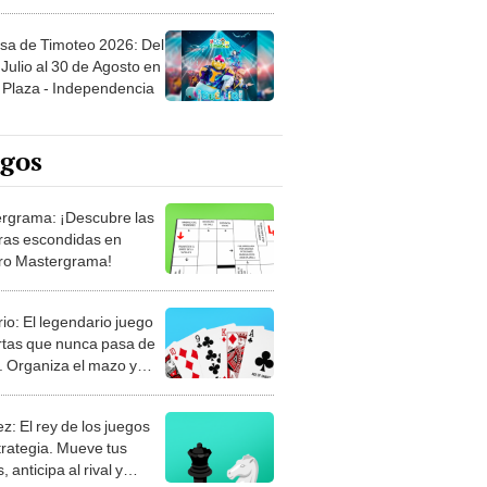
sa de Timoteo 2026: Del
Julio al 30 de Agosto en
Plaza - Independencia
egos
rgrama: ¡Descubre las
ras escondidas en
ro Mastergrama!
rio: El legendario juego
rtas que nunca pasa de
 Organiza el mazo y
stra tu habilidad.
z: El rey de los juegos
trategia. Mueve tus
, anticipa al rival y