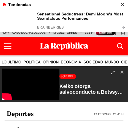
HOY
CASO MOCHASUELDOS
MIGUEL TORRES
LEY PULPÍN
PRECIO DEL
LO ÚLTIMO
POLÍTICA
OPINIÓN
ECONOMÍA
SOCIEDAD
MUNDO
CIE
EN VIVO
Keiko otorga
salvoconducto a Betssy
Chávez y renuevan
Petroperú | Sin Guion con
Rosa María Palacios
Deportes
24 Feb 2025 | 23:41 h