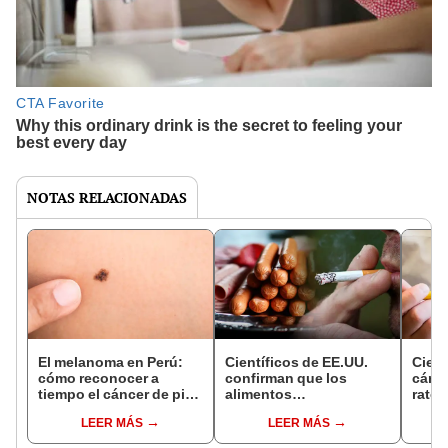
NOTAS RELACIONADAS
El melanoma en Perú:
Científicos de EE.UU.
Cient
cómo reconocer a
confirman que los
cánc
tiempo el cáncer de piel
alimentos
raton
más agresivo
ultraprocesados y el
proba
LEER MÁS
LEER MÁS
tabaco en cigarrillos
en h
tienen mucho en común