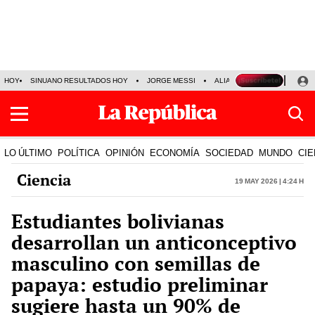
HOY
SINUANO RESULTADOS HOY
JORGE MESSI
ALIANZA LIMA VS SPORT BO
LO ÚLTIMO
POLÍTICA
OPINIÓN
ECONOMÍA
SOCIEDAD
MUNDO
CIE
Ciencia
19 May 2026 | 4:24 h
Estudiantes bolivianas
desarrollan un anticonceptivo
masculino con semillas de
papaya: estudio preliminar
sugiere hasta un 90% de