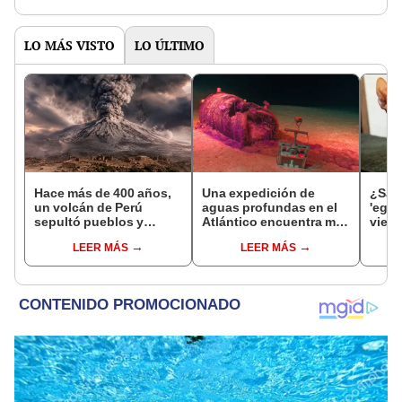
por una razón
LO MÁS VISTO
LO ÚLTIMO
Hace más de 400 años,
Una expedición de
¿Sabí
un volcán de Perú
aguas profundas en el
'egip
sepultó pueblos y
Atlántico encuentra más
viene
provocó uno de los
de 200.000 barriles de
orige
LEER MÁS
LEER MÁS
veranos más fríos de la
residuos radiactivos
mutac
historia: sigue bajo
con fugas
Amér
monitoreo