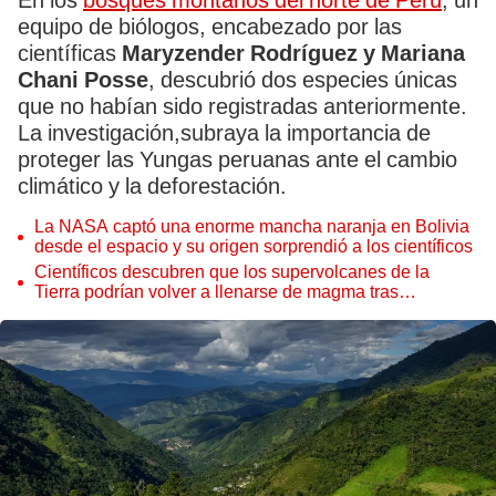
En los
bosques montanos del norte de Perú
, un
equipo de biólogos, encabezado por las
científicas
Maryzender Rodríguez y Mariana
Chani Posse
, descubrió dos especies únicas
que no habían sido registradas anteriormente.
La investigación,subraya la importancia de
proteger las Yungas peruanas ante el cambio
climático y la deforestación.
La NASA captó una enorme mancha naranja en Bolivia
desde el espacio y su origen sorprendió a los científicos
Científicos descubren que los supervolcanes de la
Tierra podrían volver a llenarse de magma tras
permanecer inactivos miles de años