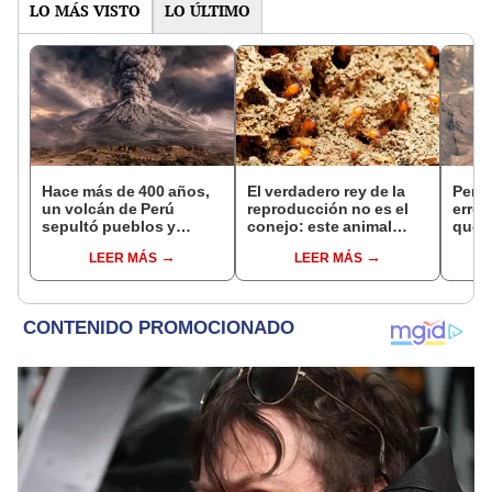
LO MÁS VISTO
LO ÚLTIMO
Hace más de 400 años,
El verdadero rey de la
Pens
un volcán de Perú
reproducción no es el
error
sepultó pueblos y
conejo: este animal
que 
provocó uno de los
pone un huevo cada
enor
LEER MÁS
LEER MÁS
veranos más fríos de la
tres segundos, vive
sobre
historia: sigue bajo
hasta 50 años y solo no
monitoreo
habita la Antártida