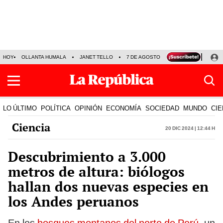
HOY
OLLANTA HUMALA
JANET TELLO
7 DE AGOSTO
TINKA RESULTADOS
LO ÚLTIMO
POLÍTICA
OPINIÓN
ECONOMÍA
SOCIEDAD
MUNDO
CIE
Ciencia
20 Dic 2024 | 12:44 h
Descubrimiento a 3.000
metros de altura: biólogos
hallan dos nuevas especies en
los Andes peruanos