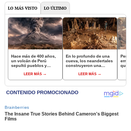
LO MÁS VISTO
LO ÚLTIMO
Hace más de 400 años,
En lo profundo de una
Pens
un volcán de Perú
cueva, los neandertales
error
sepultó pueblos y
construyeron una
que 
provocó uno de los
estructura circular
enor
LEER MÁS
LEER MÁS
veranos más fríos de la
hecha de estalagmitas
sobre
historia: sigue bajo
hace unos 176.500 años
monitoreo