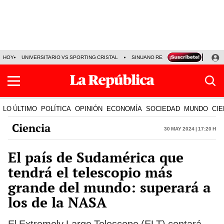
HOY
UNIVERSITARIO VS SPORTING CRISTAL
SINUANO RESULTADOS HOY
CA
LO ÚLTIMO
POLÍTICA
OPINIÓN
ECONOMÍA
SOCIEDAD
MUNDO
CIE
Ciencia
30 May 2024 | 17:20 h
El país de Sudamérica que
tendrá el telescopio más
grande del mundo: superará a
los de la NASA