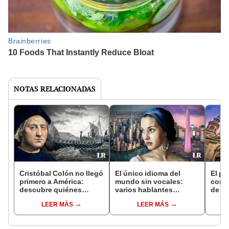
NOTAS RELACIONADAS
Cristóbal Colón no llegó
El único idioma del
El pa
primero a América:
mundo sin vocales:
con 2
descubre quiénes
varios hablantes
de Bo
conocieron el 'Nuevo
migraron a América
es pa
LEER MÁS
LEER MÁS
Mundo' antes que los
Latina y Estados Unidos
huma
españoles