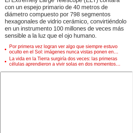
El Extremely Large Telescope (ELT) contará
con un espejo primario de 40 metros de
diámetro compuesto por 798 segmentos
hexagonales de vidrio cerámico, convirtiéndolo
en un instrumento 100 millones de veces más
sensible a la luz que el ojo humano.
Por primera vez logran ver algo que siempre estuvo
oculto en el Sol: imágenes nunca vistas ponen en
aprietos a científicos
La vida en la Tierra surgiría dos veces: las primeras
células aprendieron a vivir solas en dos momentos
distintos