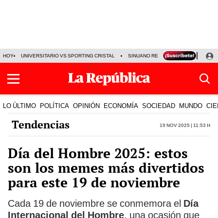
HOY
UNIVERSITARIO VS SPORTING CRISTAL
SINUANO RESULTADOS HOY
CA
LO ÚLTIMO
POLÍTICA
OPINIÓN
ECONOMÍA
SOCIEDAD
MUNDO
CIE
Tendencias
19 Nov 2025 | 11:53 h
Día del Hombre 2025: estos
son los memes más divertidos
para este 19 de noviembre
Cada 19 de noviembre se conmemora el
Día
Internacional del Hombre
, una ocasión que