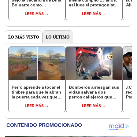
dejó la vacancia de Dina
meme cumplió 19 años:
la el
Boluarte como
así luce el protagonista
Alian
presidenta del Perú
del icónico ‘Success
Sudam
LEER MÁS
LEER MÁS
Kid’
ante 
LO MÁS VISTO
LO ÚLTIMO
Perro aprende a tocar el
Bomberos arriesgan sus
¿Cuá
timbre para que le abran
vidas salvar a dos
recic
la puerta cada vez que
perros callejeros que
Perua
sale a la calle
quedaron atrapados en
que j
LEER MÁS
LEER MÁS
zona de explosivos
jorna
[VIDEO]
oro 