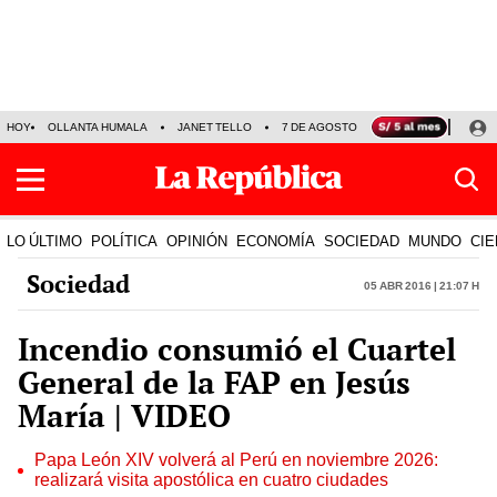
HOY
OLLANTA HUMALA
JANET TELLO
7 DE AGOSTO
TINKA RESULTADOS
LO ÚLTIMO
POLÍTICA
OPINIÓN
ECONOMÍA
SOCIEDAD
MUNDO
CIE
Sociedad
05 Abr 2016 | 21:07 h
Incendio consumió el Cuartel
General de la FAP en Jesús
María | VIDEO
Papa León XIV volverá al Perú en noviembre 2026:
realizará visita apostólica en cuatro ciudades