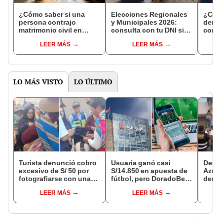
¿Cómo saber si una
Elecciones Regionales
¿Cóm
persona contrajo
y Municipales 2026:
denun
matrimonio civil en
consulta con tu DNI si
con 
Reniec?
fuiste elegido miembro
LEER MÁS
LEER MÁS
de mesa para este 4 de
octubre en el link oficial
de la ONPE
LO MÁS VISTO
LO ÚLTIMO
Turista denunció cobro
Usuaria ganó casi
Detie
excesivo de S/ 50 por
S/14.850 en apuesta de
Azul 
fotografiarse con una
fútbol, pero DoradoBet
denu
alpaca en Cusco y
se negó a pagar:
que l
LEER MÁS
LEER MÁS
Serenazgo recuperó el
Indecopi multó a la
polic
dinero
empresa con más de S/
19.000