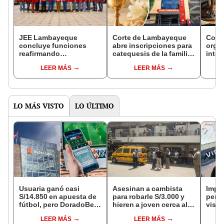
JEE Lambayeque
Corte de Lambayeque
Cort
concluye funciones
abre inscripciones para
organ
reafirmando
catequesis de la familia
inter
transparencia y
judicial
Día d
LEER MÁS
LEER MÁS
legitimidad en la
Segunda Elección
Presidencial 2026
LO MÁS VISTO
LO ÚLTIMO
Usuaria ganó casi
Asesinan a cambista
Impu
S/14.850 en apuesta de
para robarle S/3.000 y
perua
fútbol, pero DoradoBet
hieren a joven cerca al
visas
se negó a pagar:
Barrio Chino en Lima
empr
LEER MÁS
LEER MÁS
Indecopi multó a la
Cercado
pyme