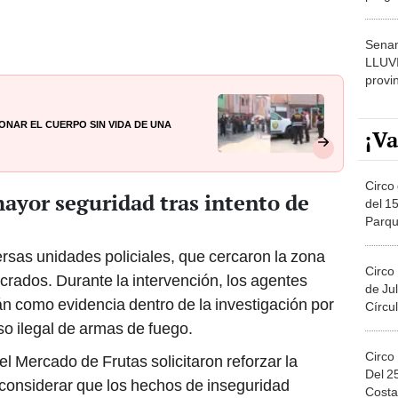
dónde
Senam
LLUV
provi
nar el cuerpo sin vida de una
¡Va
Circo 
ayor seguridad tras intento de
del 15
Parqu
Migue
versas unidades policiales, que cercaron la zona
Circo
lucrados. Durante la intervención, los agentes
de Jul
n como evidencia dentro de la investigación por
Círcul
so ilegal de armas de fuego.
Circo
el Mercado de Frutas solicitaron reforzar la
Del 2
al considerar que los hechos de inseguridad
Costa