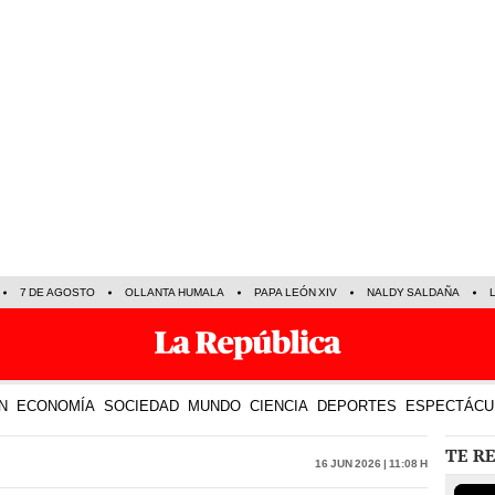
7 DE AGOSTO
OLLANTA HUMALA
PAPA LEÓN XIV
NALDY SALDAÑA
N
ECONOMÍA
SOCIEDAD
MUNDO
CIENCIA
DEPORTES
ESPECTÁCU
TE R
16 Jun 2026 | 11:08 h