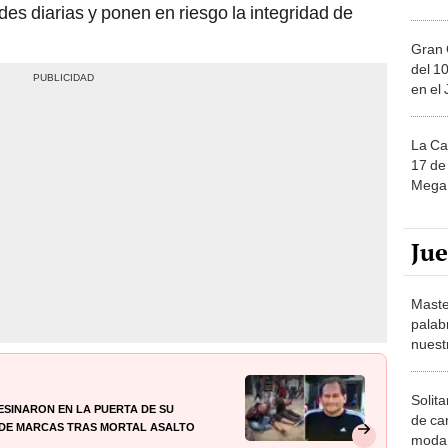
es diarias y ponen en riesgo la integridad de
Gran 
del 10
en el
La Ca
17 de 
Mega 
Ju
Maste
palab
nuest
Solita
sesinaron en la puerta de su
de ca
 de marcas tras mortal asalto
moda.