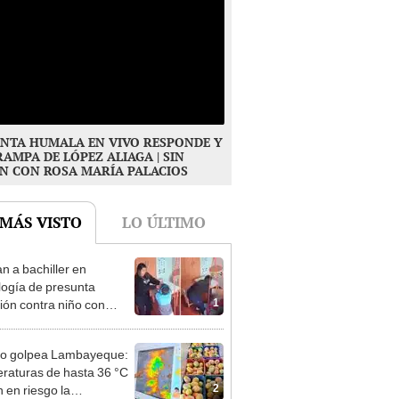
NTA HUMALA EN VIVO RESPONDE Y
RAMPA DE LÓPEZ ALIAGA | SIN
N CON ROSA MARÍA PALACIOS
 MÁS VISTO
LO ÚLTIMO
n a bachiller en
logía de presunta
1
ión contra niño con
mo en Surco: cámaras
n el hecho
ño golpea Lambayeque:
raturas de hasta 36 °C
2
 en riesgo la