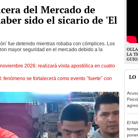
acera del Mercado de
aber sido el sicario de 'El
ocón' fue detenido mientras robaba con cómplices. Los
OLLA
itaron mayor seguridad en el mercado debido a la
LA T
GUIO
oviembre 2026: realizará visita apostólica en cuatro
LO
: fenómeno se fortalecerá como evento "fuerte" con
Acusa
Psico
agres
autis
capta
El Ni
tempe
ponen