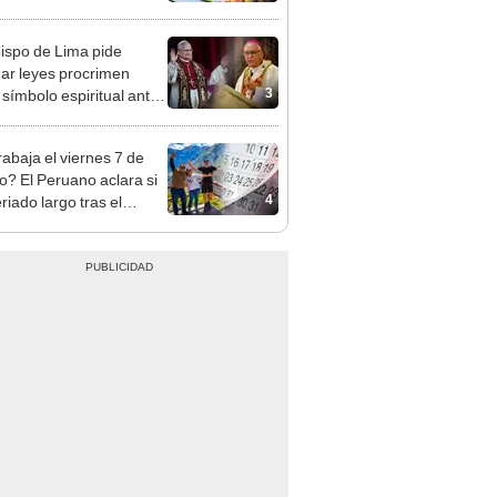
cción de mango y palta
ispo de Lima pide
ar leyes procrimen
3
símbolo espiritual ante
sita del papa León XIV
rabaja el viernes 7 de
o? El Peruano aclara si
4
riado largo tras el
nso del 6 de agosto