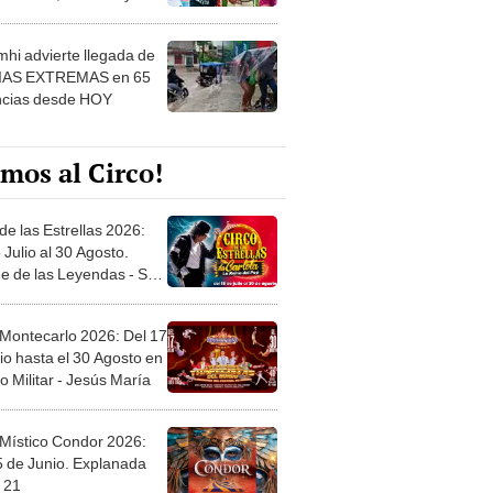
 ver
hi advierte llegada de
IAS EXTREMAS en 65
ncias desde HOY
mos al Circo!
de las Estrellas 2026:
 Julio al 30 Agosto.
e de las Leyendas - San
l
 Montecarlo 2026: Del 17
io hasta el 30 Agosto en
o Militar - Jesús María
 Místico Condor 2026:
5 de Junio. Explanada
 21