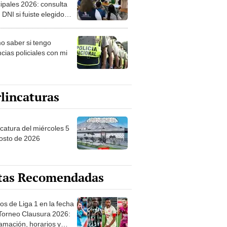
ipales 2026: consulta
 DNI si fuiste elegido
ro de mesa para este 4
ubre en el link oficial de
 saber si tengo
NPE
cias policiales con mi
lincaturas
ncatura del miércoles 5
osto de 2026
tas Recomendadas
os de Liga 1 en la fecha
 Torneo Clausura 2026:
amación, horarios y