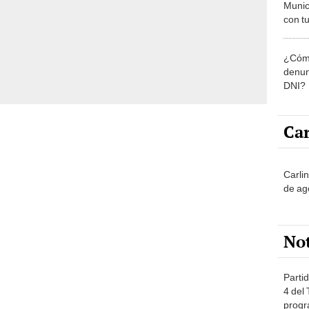
Munic
con tu
miemb
de oct
¿Cómo
la O
denun
DNI?
Car
Carli
de ag
No
Partid
4 del
progr