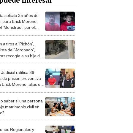
puede interesar
ía solicita 35 años de
ón para Erick Moreno,
el ‘Monstruo’, por el
stro de dos empresarios
 a tiros a 'Pichón',
ista del 'Jorobado',
as recogía a su hija del
io en Carabayllo
Judicial ratifica 36
 de prisión preventiva
 Erick Moreno, alias el
truo’
 saber si una persona
jo matrimonio civil en
ec?
iones Regionales y