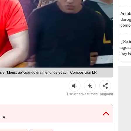
produ
Arzob
derog
como 
la vi
¿Se t
agost
hay fe
desca
ias el 'Monstruo' cuando era menor de edad. | Composición LR
Escuchar
Resumen
Compartir
 IA