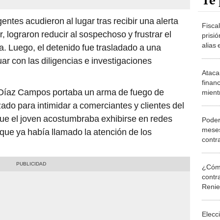
Te 
entes acudieron al lugar tras recibir una alerta
Fiscal
r, lograron reducir al sospechoso y frustrar el
prisi
alias 
a. Luego, el detenido fue trasladado a una
secue
ar con las diligencias e investigaciones
Atacan
financ
 Díaz Campos portaba un arma de fuego de
mientr
coleg
izado para intimidar a comerciantes y clientes del
e el joven acostumbraba exhibirse en redes
Poder 
meses
que ya había llamado la atención de los
contra
‘Mons
¿Cómo
contra
Reni
Elecc