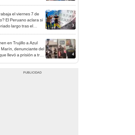
sco y Serenazgo
eró el dinero
rabaja el viernes 7 de
o? El Peruano aclara si
3
riado largo tras el
nso del 6 de agosto
en en Trujillo a Azul
 Marín, denunciante del
4
ue llevó a prisión a tres
as