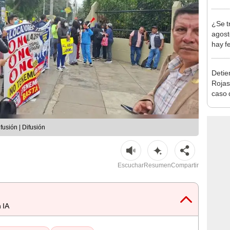
en Cu
recup
¿Se t
agost
hay fe
desca
Detien
Rojas
caso q
policí
fusión | Difusión
Escuchar
Resumen
Compartir
 IA