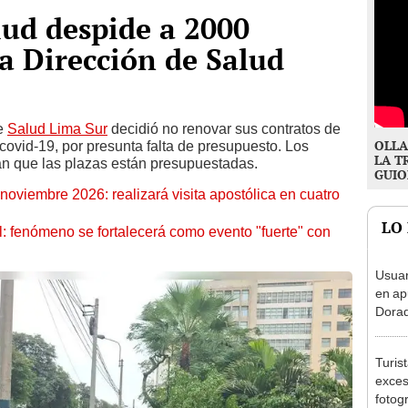
lud despide a 2000
la Dirección de Salud
de
Salud Lima Sur
decidió no renovar sus contratos de
OLLA
 covid-19, por presunta falta de presupuesto. Los
LA T
lan que las plazas están presupuestadas.
GUIO
oviembre 2026: realizará visita apostólica en cuatro
LO
: fenómeno se fortalecerá como evento "fuerte" con
Usuar
en ap
Dorad
Indec
con m
Turis
exces
fotog