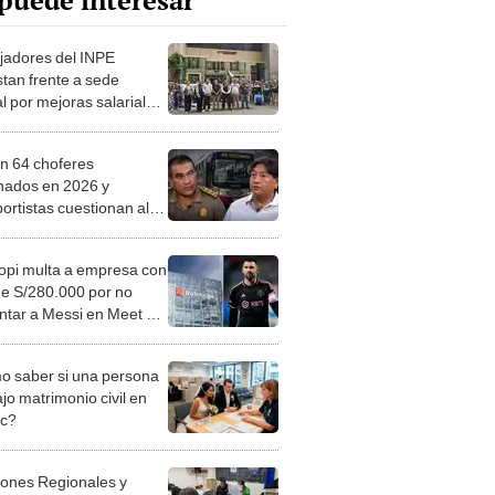
puede interesar
jadores del INPE
stan frente a sede
l por mejoras salariales
uridad laboral: “No nos
as condiciones”
 64 choferes
nados en 2026 y
ortistas cuestionan al
o por escalada criminal:
 hay control"
opi multa a empresa con
e S/280.000 por no
ntar a Messi en Meet &
del Inter Miami vs.
sitario
 saber si una persona
jo matrimonio civil en
ec?
iones Regionales y