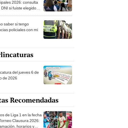
ipales 2026: consulta
 DNI si fuiste elegido
ro de mesa para este 4
ubre en el link oficial de
 saber si tengo
NPE
cias policiales con mi
lincaturas
ncatura del jueves 6 de
o de 2026
tas Recomendadas
os de Liga 1 en la fecha
 Torneo Clausura 2026:
amación, horarios y