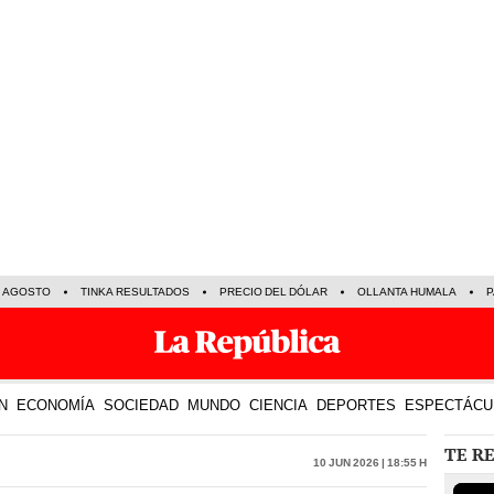
E AGOSTO
TINKA RESULTADOS
PRECIO DEL DÓLAR
OLLANTA HUMALA
P
N
ECONOMÍA
SOCIEDAD
MUNDO
CIENCIA
DEPORTES
ESPECTÁCU
TE R
10 Jun 2026 | 18:55 h