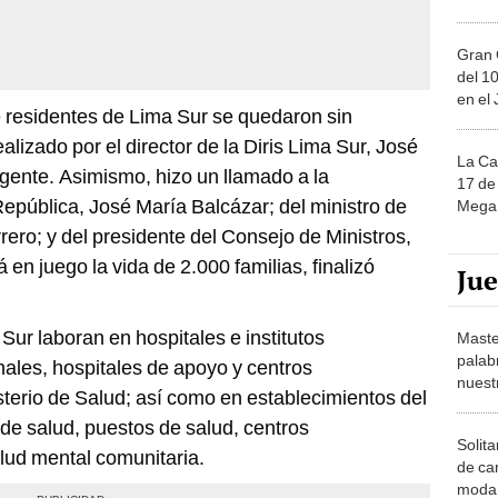
Gran 
del 10
en el
de residentes de Lima Sur se quedaron sin
alizado por el director de la Diris Lima Sur, José
La Ca
igente. Asimismo, hizo un llamado a la
17 de 
epública, José María Balcázar; del ministro de
Mega 
ero; y del presidente del Consejo de Ministros,
en juego la vida de 2.000 familias, finalizó
Ju
 Sur laboran en hospitales e institutos
Maste
palab
nales, hospitales de apoyo y centros
nuest
sterio de Salud; así como en establecimientos del
 de salud, puestos de salud, centros
Solita
alud mental comunitaria.
de ca
moda.