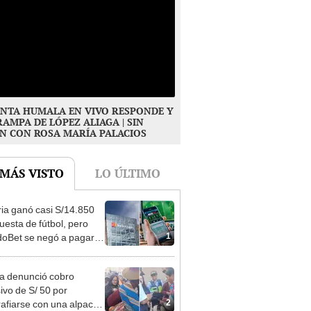
NTA HUMALA EN VIVO RESPONDE Y
RAMPA DE LÓPEZ ALIAGA | SIN
N CON ROSA MARÍA PALACIOS
 MÁS VISTO
LO ÚLTIMO
ia ganó casi S/14.850
uesta de fútbol, pero
1
oBet se negó a pagar:
opi multó a la empresa
ás de S/ 19.000
ta denunció cobro
ivo de S/ 50 por
2
rafiarse con una alpaca