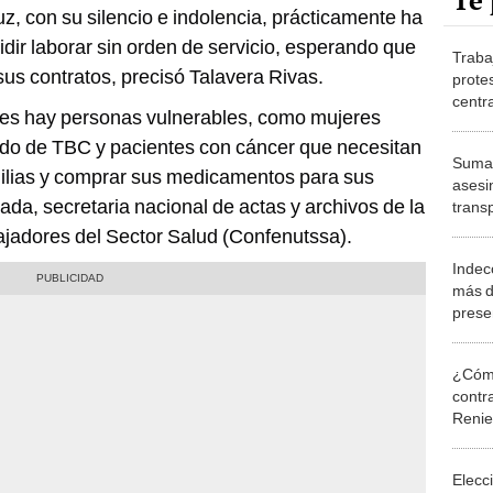
Te 
uz, con su silencio e indolencia, prácticamente ha
idir laborar sin orden de servicio, esperando que
Traba
sus contratos, precisó Talavera Rivas.
prote
centra
res hay personas vulnerables, como mujeres
y seg
do de TBC y pacientes con cáncer que necesitan
dan l
Suman
milias y comprar sus medicamentos para sus
asesi
ada, secretaria nacional de actas y archivos de la
transp
Estad
jadores del Sector Salud (Confenutssa).
"Ya no
Indec
más d
prese
Greet 
Univer
¿Cómo
contra
Reni
Elecc