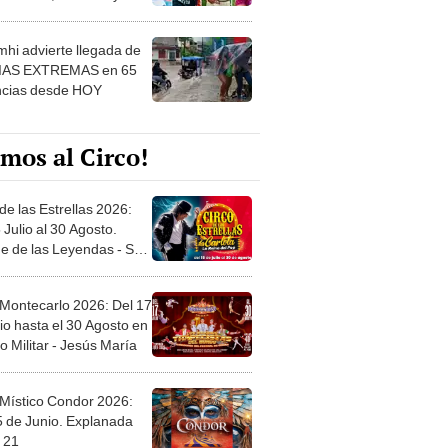
 ver
hi advierte llegada de
IAS EXTREMAS en 65
ncias desde HOY
mos al Circo!
de las Estrellas 2026:
 Julio al 30 Agosto.
e de las Leyendas - San
l
 Montecarlo 2026: Del 17
io hasta el 30 Agosto en
o Militar - Jesús María
 Místico Condor 2026:
5 de Junio. Explanada
 21