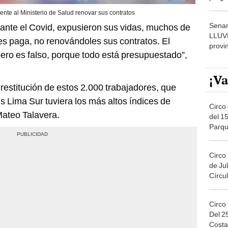
dónde
ente al Ministerio de Salud renovar sus contratos
Senam
rante el Covid, expusieron sus vidas, muchos de
LLUV
es paga, no renovándoles sus contratos. El
provi
pero es falso, porque todo está presupuestado”,
¡Va
 restitución de estos 2.000 trabajadores, que
is Lima Sur tuviera los más altos índices de
Circo 
Mateo Talavera.
del 15
Parqu
Migue
Circo
de Jul
Círcul
Circo
Del 2
Costa