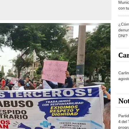
Munic
con tu
miemb
de oct
¿Cómo
la O
denun
DNI?
Car
Carli
agost
No
Partid
4 del
progr