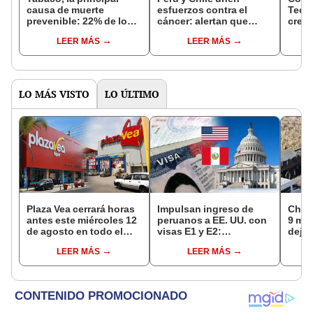
causa de muerte
esfuerzos contra el
Tecn
prevenible: 22% de los
cáncer: alertan que
creac
fallecimientos en Perú
siete mujeres mueren al
Fisi
LEER MÁS
LEER MÁS
están relacionados con
día por cáncer de cuello
afect
su consumo
uterino en el país
espec
LO MÁS VISTO
LO ÚLTIMO
Plaza Vea cerrará horas
Impulsan ingreso de
Choq
antes este miércoles 12
peruanos a EE. UU. con
9 mue
de agosto en todo el
visas E1 y E2:
deja 
Perú: tiendas atenderán
emprendedores y
mini
LEER MÁS
LEER MÁS
hasta las 7 p.m.
pymes serían los más
Espi
beneficiados