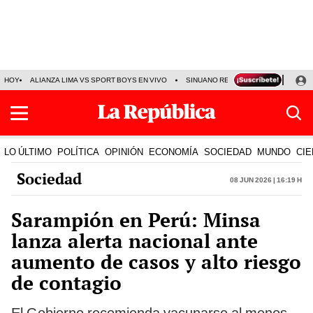
HOY
ALIANZA LIMA VS SPORT BOYS EN VIVO
SINUANO RESULTADOS HOY
JO
LO ÚLTIMO
POLÍTICA
OPINIÓN
ECONOMÍA
SOCIEDAD
MUNDO
CIE
Sociedad
08 Jun 2026 | 16:19 h
Sarampión en Perú: Minsa
lanza alerta nacional ante
aumento de casos y alto riesgo
de contagio