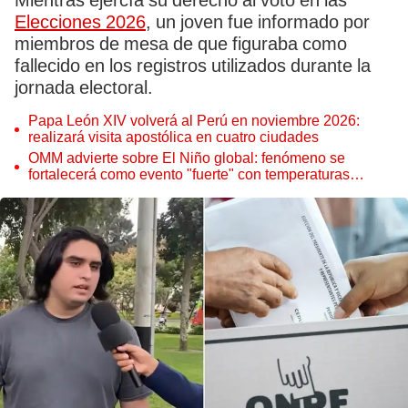
Mientras ejercía su derecho al voto en las
Elecciones 2026
, un joven fue informado por
miembros de mesa de que figuraba como
fallecido en los registros utilizados durante la
jornada electoral.
Papa León XIV volverá al Perú en noviembre 2026:
realizará visita apostólica en cuatro ciudades
OMM advierte sobre El Niño global: fenómeno se
fortalecerá como evento "fuerte" con temperaturas
récord este 2026