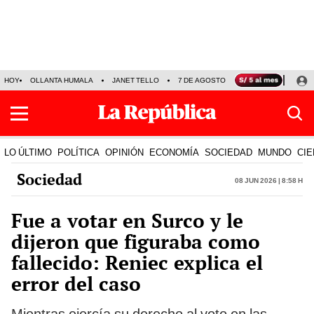
HOY
OLLANTA HUMALA
JANET TELLO
7 DE AGOSTO
TINKA RESULTADOS
LO ÚLTIMO
POLÍTICA
OPINIÓN
ECONOMÍA
SOCIEDAD
MUNDO
CIE
Sociedad
08 Jun 2026 | 8:58 h
Fue a votar en Surco y le
dijeron que figuraba como
fallecido: Reniec explica el
error del caso