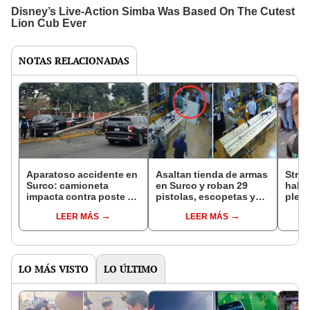
NOTAS RELACIONADAS
Aparatoso accidente en
Asaltan tienda de armas
Strea
Surco: camioneta
en Surco y roban 29
halla
impacta contra poste y
pistolas, escopetas y
plena
estructura cae sobre
carabinas
con u
LEER MÁS
LEER MÁS
otro vehículo
lamen
LO MÁS VISTO
LO ÚLTIMO