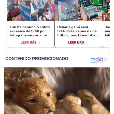
Turista denunció cobro
Usuaria ganó casi
Jocke
excesivo de S/ 50 por
S/14.850 en apuesta de
manti
fotografiarse con una
fútbol, pero DoradoBet
falta
alpaca en Cusco y
se negó a pagar:
¿desd
LEER MÁS
LEER MÁS
Serenazgo recuperó el
Indecopi multó a la
el ce
dinero
empresa con más de S/
19.000