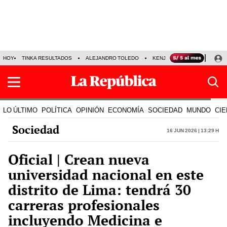
HOY
TINKA RESULTADOS
ALEJANDRO TOLEDO
KENJI FUJIMORI
PRECIO
LO ÚLTIMO
POLÍTICA
OPINIÓN
ECONOMÍA
SOCIEDAD
MUNDO
CIE
Sociedad
16 Jun 2026 | 13:29 h
Oficial | Crean nueva
universidad nacional en este
distrito de Lima: tendrá 30
carreras profesionales
incluyendo Medicina e