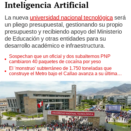
Inteligencia Artificial
La nueva
universidad nacional tecnológica
será
un pliego presupuestal, gestionando su propio
presupuesto y recibiendo apoyo del Ministerio
de Educación y otras entidades para su
desarrollo académico e infraestructura.
Sospechan que un oficial y dos subalternos PNP
cambiaron 40 paquetes de cocaína por yeso
El 'monstruo' subterráneo de 1.750 toneladas que
construye el Metro bajo el Callao avanza a su última
estación