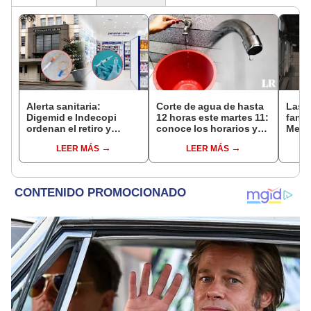
Alerta sanitaria:
Corte de agua de hasta
Las 
Digemid e Indecopi
12 horas este martes 11:
fant
ordenan el retiro y
conoce los horarios y
Metr
destrucción de estos
zonas afectadas en
ampli
LEER MÁS
LEER MÁS
productos médicos
Miraflores, SJL, Los
incon
contra el cáncer por
Olivos y más
buse
riesgos a la salud
esta