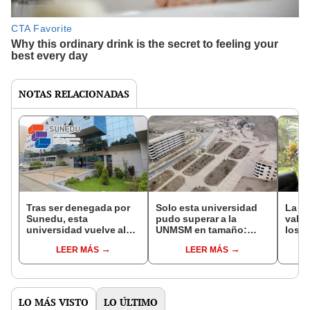
NOTAS RELACIONADAS
Tras ser denegada por
Solo esta universidad
La S
Sunedu, esta
pudo superar a la
valid
universidad vuelve al
UNMSM en tamaño:
los 
proceso de
tenía planetario y
RVOE
LEER MÁS
LEER MÁS
licenciamiento luego de
acuario, pero hoy
Univ
seis años de trámites
permanece abandonada
tras 9 años
LO MÁS VISTO
LO ÚLTIMO